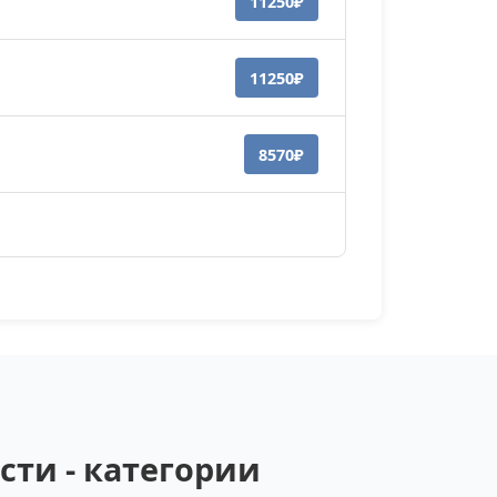
11250₽
11250₽
8570₽
ти - категории