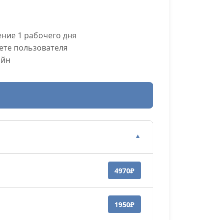
ние 1 рабочего дня
ете пользователя
айн
▼
4970₽
1950₽