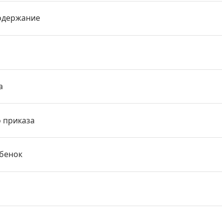
одержание
а
о приказа
ебенок