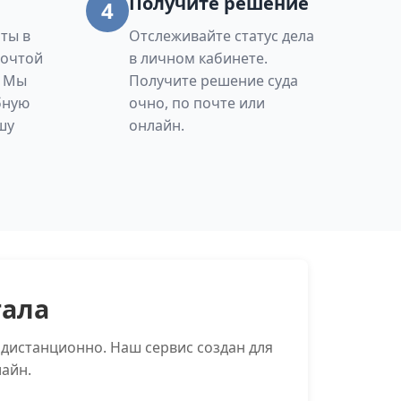
Получите решение
4
ты в
Отслеживайте статус дела
Почтой
в личном кабинете.
. Мы
Получите решение суда
бную
очно, по почте или
шу
онлайн.
тала
дистанционно. Наш сервис создан для
айн.