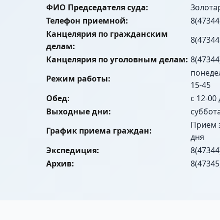
ФИО Председателя суда:
Золота
Телефон приемной:
8(47344
Канцелярия по гражданским
8(47344
делам:
Канцелярия по уголовным делам:
8(47344
понедел
Режим работы:
15-45
Обед:
с 12-00
Выходные дни:
суббот
Прием 
График приема граждан:
дня
Экспедиция:
8(47344
Архив:
8(47345