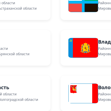
 области
Районн
страханской области
Мировы
Влад
ласти
Районн
Брянской области
Мировы
асть
Воло
й области
Районн
олгоградской области
Мировы