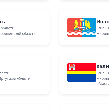
ть
Иван
 области
Районн
Воронежской области
Мировы
Кали
ласти
Районн
ркутской области
Мировы
област