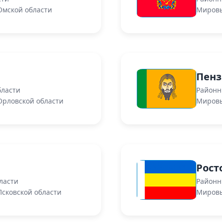
Омской области
Мировы
Пенз
бласти
Районн
Орловской области
Мировы
Рост
ласти
Районн
сковской области
Мировы