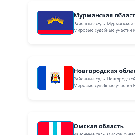
Мурманская облас
Районные суды Мурманской 
Мировые судебные участки 
Новгородская обла
Районные суды Новгородской
Мировые судебные участки Н
Омская область
Районные суды Омской обла