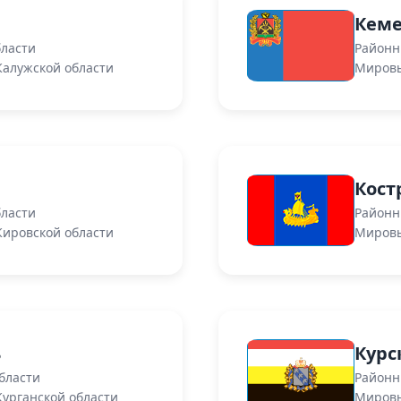
Кеме
бласти
Районн
Калужской области
Мировы
Кост
бласти
Районн
Кировской области
Мировы
ь
Курс
бласти
Районн
урганской области
Мировы