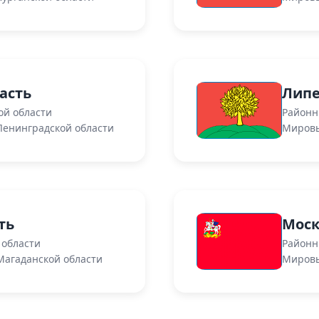
асть
Липе
ой области
Районн
Ленинградской области
Мировы
ть
Моск
 области
Районн
Магаданской области
Мировы