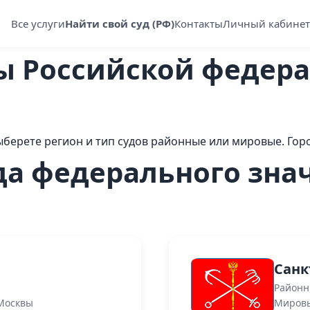
Все услуги
Найти свой суд (РФ)
Контакты
Личный кабинет
ы Российской федер
ыберете регион и тип судов районные или мировые. Горо
да федерального зна
Санк
Районн
Москвы
Мировы