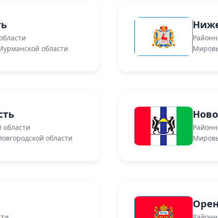
ть
Ниже
области
Районн
Мурманской области
Мировы
сть
Ново
 области
Районн
овгородской области
Мировы
Орен
сти
Районн