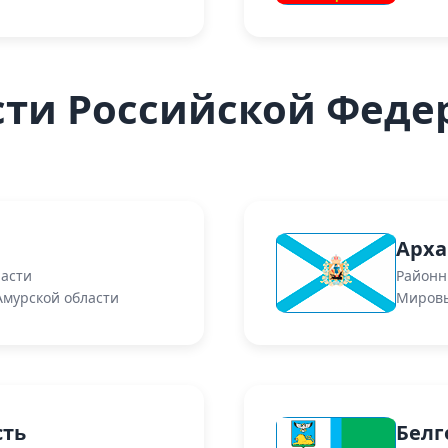
сти Российской Феде
Арха
ласти
Районн
Амурской области
Мировы
сть
Белг