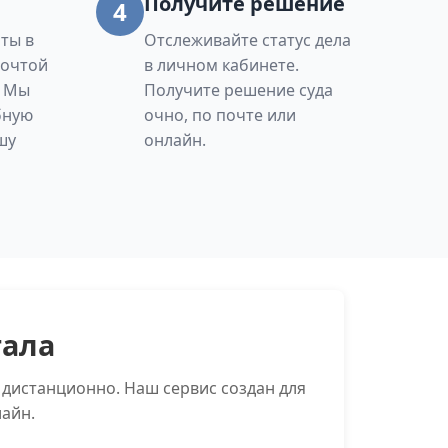
Получите решение
4
ты в
Отслеживайте статус дела
Почтой
в личном кабинете.
. Мы
Получите решение суда
бную
очно, по почте или
шу
онлайн.
тала
дистанционно. Наш сервис создан для
айн.