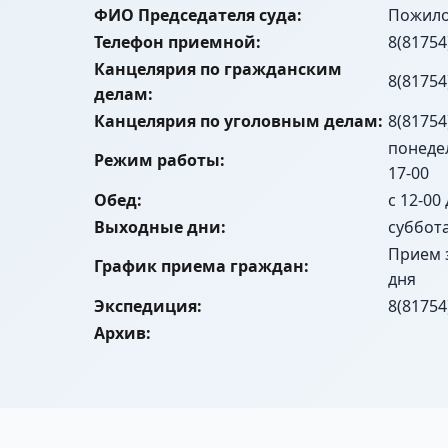
ФИО Председателя суда:
Пожило
Телефон приемной:
8(81754
Канцелярия по гражданским
8(81754
делам:
Канцелярия по уголовным делам:
8(81754
понедел
Режим работы:
17-00
Обед:
с 12-00
Выходные дни:
суббот
Прием 
График приема граждан:
дня
Экспедиция:
8(81754
Архив: