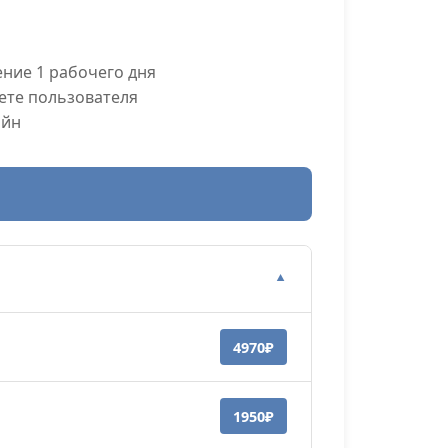
ние 1 рабочего дня
ете пользователя
айн
▼
4970₽
1950₽