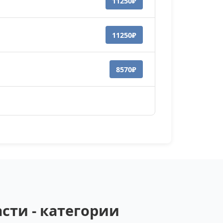
11250₽
11250₽
8570₽
сти - категории