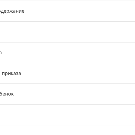
одержание
а
о приказа
ебенок