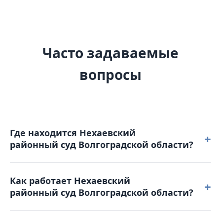
Часто задаваемые
вопросы
Где находится Нехаевский
+
районный суд Волгоградской области?
Нехаевский районный суд Волгоградской области
Как работает Нехаевский
расположен по адресу: 403171, Волгоградская
+
районный суд Волгоградской области?
область, ст. Нехаевская, ул. Победы, д. 16.
Режим работы: понедельник – четверг: с 9-00 до 18-