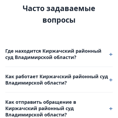
Часто задаваемые
вопросы
Где находится Киржачский районный
+
суд Владимирской области?
Киржачский районный суд Владимирской области
Как работает Киржачский районный суд
расположен по адресу: 601010, Владимирская
+
Владимирской области?
область, г. Киржач, ул. Серегина, д. 12.
Режим работы: понедельник – четверг: с 8-30 до 17-
Как отправить обращение в
30 пятница: с 8-30 до 16-15. Обеденный перерыв с
+
Киржачский районный суд
13-00 до 13-45. Выходные дни: суббота,
Владимирской области?
воскресенье и праздничные дни. График приема