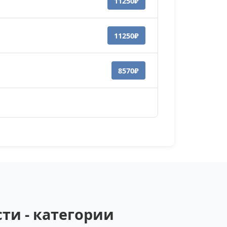
11250₽
11250₽
8570₽
ти - категории