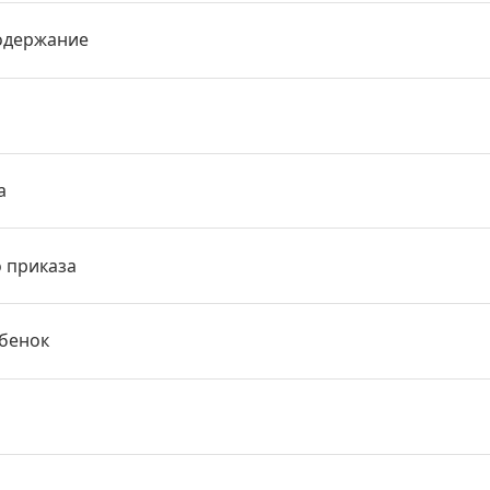
одержание
а
о приказа
ебенок