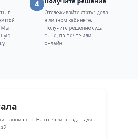
Получите решение
4
ты в
Отслеживайте статус дела
Почтой
в личном кабинете.
. Мы
Получите решение суда
бную
очно, по почте или
шу
онлайн.
тала
истанционно. Наш сервис создан для
айн.