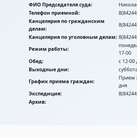
ФИО Председателя суда:
Никола
Телефон приемной:
8(84244
Канцелярия по гражданским
8(84244
делам:
Канцелярия по уголовным делам:
8(84244
понедел
Режим работы:
17-00
Обед:
с 12-00
Выходные дни:
суббот
Прием 
График приема граждан:
дня
Экспедиция:
8(84244
Архив: