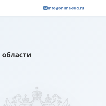
info@online-sud.ru
 области