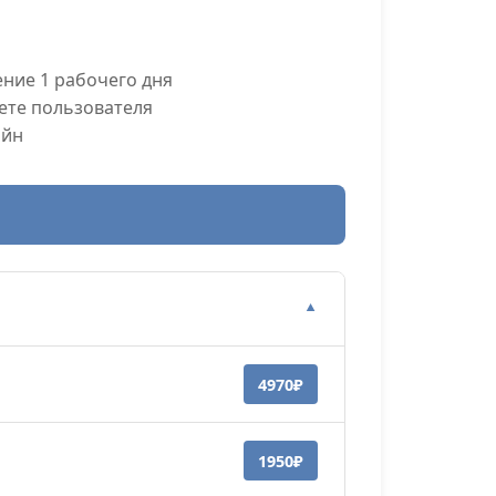
ние 1 рабочего дня
ете пользователя
айн
▼
4970₽
1950₽