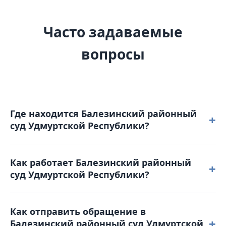
Часто задаваемые
вопросы
Где находится Балезинский районный
+
суд Удмуртской Республики?
Балезинский районный суд Удмуртской Республики
Как работает Балезинский районный
расположен по адресу: 427552, Удмуртская
+
суд Удмуртской Республики?
республика, п. Балезино, ул. Красноармейская, д. 9.
Режим работы: понедельник – четверг: с 8-00 до 17-
Как отправить обращение в
15 пятница: с 8-00 до 16-00. Обеденный перерыв с
+
Балезинский районный суд Удмуртской