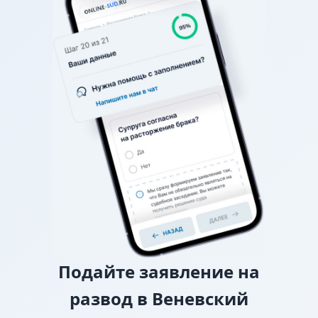
графике (например, в какие дни недели, на сколько
часов, с ночевкой или без), спор разрешает
районный суд.
О взыскании алиментов
Если нет соглашения об
уплате алиментов, заверенного у нотариуса, то
требование о взыскании алиментов заявляется в
исковом заявлении о разводе.
О лишении или ограничении родительских
прав
Подайте
заявление на
развод в Веневский