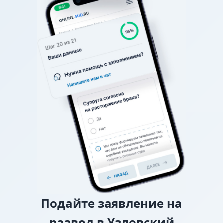
общение. Если вы не можете договориться о
графике (например, в какие дни недели, на сколько
часов, с ночевкой или без), спор разрешает
районный суд.
О взыскании алиментов
Если нет соглашения об
уплате алиментов, заверенного у нотариуса, то
требование о взыскании алиментов заявляется в
исковом заявлении о разводе.
О лишении или ограничении родительских
прав
Подайте
заявление на
развод в Узловский