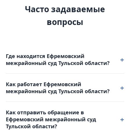
Часто задаваемые
вопросы
Где находится Ефремовский
+
межрайонный суд Тульской области?
Ефремовский межрайонный суд Тульской области
Как работает Ефремовский
расположен по адресу: 301840, Тульская область,
+
межрайонный суд Тульской области?
г. Ефремов, ул. Свердлова, д. 99.
Режим работы: понедельник – четверг: с 8-30 до 17-
Как отправить обращение в
30 пятница: с 8-30 до 16-00. Обеденный перерыв с
+
Ефремовский межрайонный суд
13-00 до 13-42. Выходные дни: суббота,
Тульской области?
воскресенье и праздничные дни. График приема