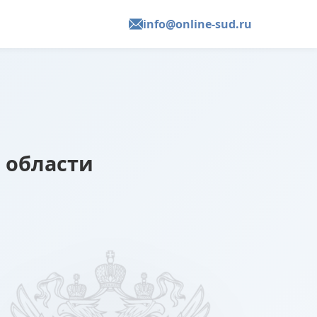
info@online-sud.ru
 области