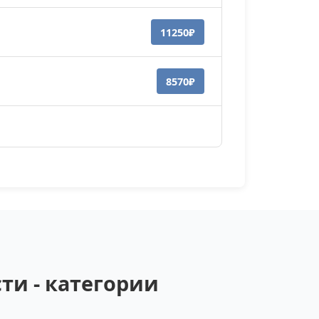
11250₽
8570₽
ти - категории