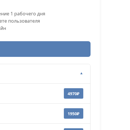
ние 1 рабочего дня
ете пользователя
айн
▼
4970₽
1950₽