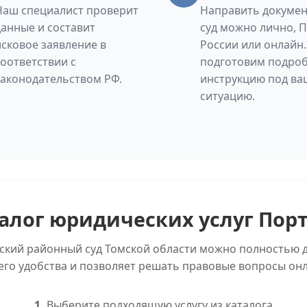
Наш специалист проверит
Направить докумен
данные и составит
суд можно лично, 
исковое заявление в
России или онлайн
соответствии с
подготовим подро
законодательством РФ.
инструкцию под ва
ситуацию.
алог юридических услуг Пор
тский районный суд Томской области можно полностью 
его удобства и позволяет решать правовые вопросы онл
1.
Выберите подходящую услугу из каталога