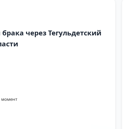
брака через Тегульдетский
ласти
й момент