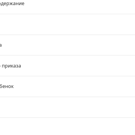
одержание
а
о приказа
ебенок