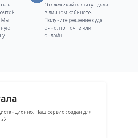
ты в
Отслеживайте статус дела
Почтой
в личном кабинете.
. Мы
Получите решение суда
бную
очно, по почте или
шу
онлайн.
тала
дистанционно. Наш сервис создан для
айн.