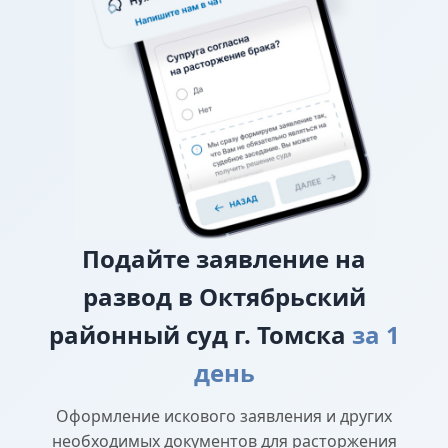
требование о взыскании алиментов заявляется в
исковом заявлении о разводе.
О лишении или ограничении родительских
прав
Подайте
заявление на
развод в Октябрьский
районный суд г. Томска
за 1
день
Оформление искового заявления и других
необходимых документов для расторжения