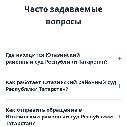
Часто задаваемые
вопросы
Где находится Ютазинский
+
районный суд Республики Татарстан?
Ютазинский районный суд Республики Татарстан
Как работает Ютазинский районный суд
расположен по адресу: 423950, Республика
+
Республики Татарстан?
Татарстан, пгт. Уруссу, ул. Шамкина, д. 47.
Режим работы: понедельник – четверг: с 8-00 до 17-
Как отправить обращение в
00 пятница: с 8-00 до 15-45. Обеденный перерыв с
+
Ютазинский районный суд Республики
12-00 до 12-45. Выходные дни: суббота,
Татарстан?
воскресенье и праздничные дни. График приема