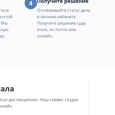
Получите решение
4
ты в
Отслеживайте статус дела
Почтой
в личном кабинете.
. Мы
Получите решение суда
бную
очно, по почте или
шу
онлайн.
тала
тью дистанционно. Наш сервис создан
нлайн.