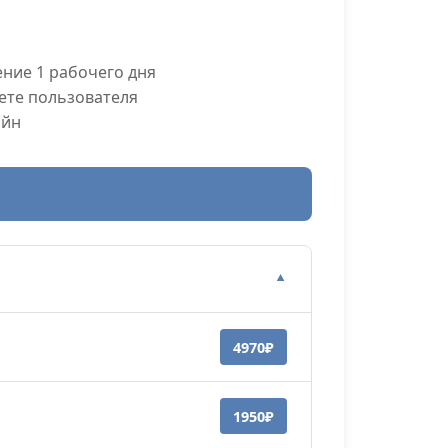
ние 1 рабочего дня
ете пользователя
айн
▼
4970₽
1950₽