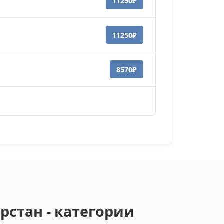
11250₽
11250₽
8570₽
стан - категории