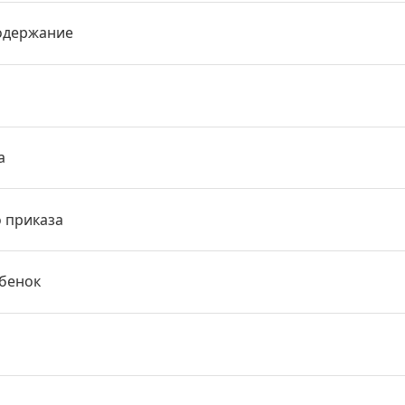
одержание
а
о приказа
ебенок