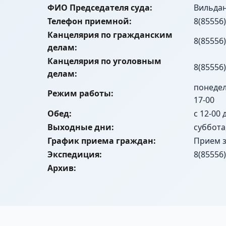
ФИО Председателя суда:
Вильда
Телефон приемной:
8(85556)
Канцелярия по гражданским
8(85556)
делам:
Канцелярия по уголовным
8(85556)
делам:
понедель
Режим работы:
17-00
Обед:
с 12-00 
Выходные дни:
суббота
График приема граждан:
Прием з
Экспедиция:
8(85556)
Архив: