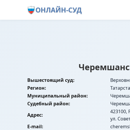
ОНЛАЙН-СУД
Черемшанск
Вышестоящий суд:
Верховн
Регион:
Татарст
Муниципальный район:
Черемш
Судебный район:
Черемш
423100, 
Адрес:
ул. Совет
E-mail:
cheremsh