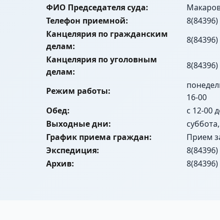
ФИО Председателя суда:
Макаров
Телефон приемной:
8(84396)
Канцелярия по гражданским
8(84396)
делам:
Канцелярия по уголовным
8(84396)
делам:
понедель
Режим работы:
16-00
Обед:
с 12-00 
Выходные дни:
суббота
График приема граждан:
Прием з
Экспедиция:
8(84396)
Архив:
8(84396)