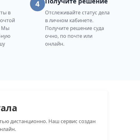
Получите решение
4
ты в
Отслеживайте статус дела
Почтой
в личном кабинете.
. Мы
Получите решение суда
бную
очно, по почте или
шу
онлайн.
тала
тью дистанционно. Наш сервис создан
нлайн.