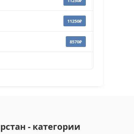
11250₽
11250₽
8570₽
стан - категории