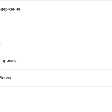
одержание
а
о приказа
ебенок