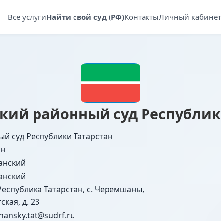
Все услуги
Найти свой суд (РФ)
Контакты
Личный кабинет
ий районный суд Республик
ый суд Республики Татарстан
ан
анский
анский
Республика Татарстан, с. Черемшаны,
ская, д. 23
ansky.tat@sudrf.ru