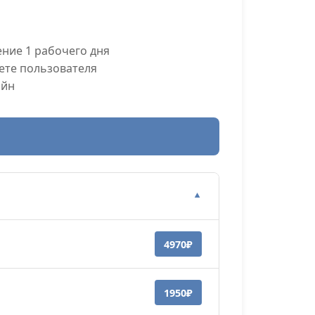
ние 1 рабочего дня
ете пользователя
айн
▼
4970₽
1950₽