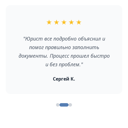
★
★
★
★
★
снил и
"Отличный сервис! Сэкономил
нить
время и нервы. Рекомендую всем,
л быстро
хочет оформить развод без лиш
хлопот."
Елена В.