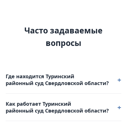
Часто задаваемые
вопросы
Где находится Туринский
+
районный суд Свердловской области?
Туринский районный суд Свердловской области
Как работает Туринский
расположен по адресу: 623900, Свердловская
+
районный суд Свердловской области?
область, г. Туринск, ул. Свердлова, д. 46.
Режим работы: понедельник – четверг: с 9-00 до 18-