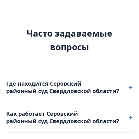
Часто задаваемые
вопросы
Где находится Серовский
+
районный суд Свердловской области?
Серовский районный суд Свердловской области
Как работает Серовский
расположен по адресу: 624992, Свердловская
+
районный суд Свердловской области?
область, г. Серов, ул. Кирова, д. 1.
Режим работы: понедельник – четверг: с 9-00 до 18-