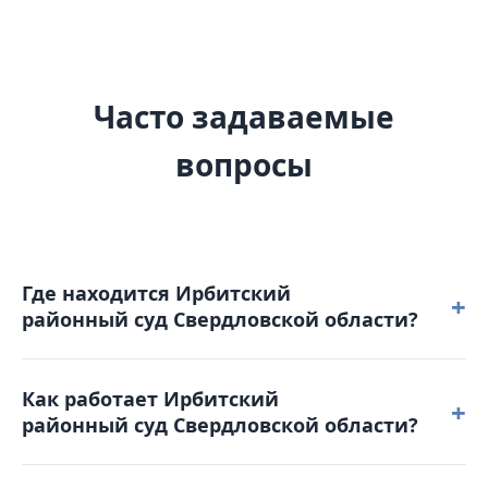
Часто задаваемые
вопросы
Где находится Ирбитский
+
районный суд Свердловской области?
Ирбитский районный суд Свердловской области
Как работает Ирбитский
расположен по адресу: 623856, Свердловская
+
районный суд Свердловской области?
область, г. Ирбит, ул. 50 лет Октября, д. 27.
Режим работы: понедельник – четверг: с 8-00 до 17-