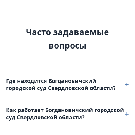
Часто задаваемые
вопросы
Где находится Богдановичский
+
городской суд Свердловской области?
Богдановичский городской суд Свердловской
Как работает Богдановичский городской
области расположен по адресу: 623510,
+
суд Свердловской области?
Свердловская область, г. Богданович,
ул. Партизанская, д. 15 А.
Режим работы: понедельник – четверг: с 9-00 до 18-