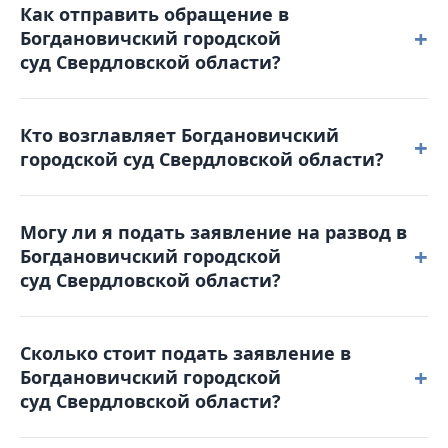
Как отправить обращение в
00 пятница: с 9-00 до 17-00. Обеденный перерыв с
+
Богдановичский городской
13-00 до 13-48. Выходные дни: суббота,
суд Свердловской области?
воскресенье и праздничные дни. График приема
граждан: Прием заявлений осуществляется в
Вы можете позвонить по телефону 8(34376) 5-21-30
течение рабочего дня.
Кто возглавляет Богдановичский
для получения справочной информации или
+
городской суд Свердловской области?
отправить письмо на электронную почту:
bogdanovichsky.svd@sudrf.ru или воспользоваться
Председателем является Ефремов Алексей
порталом Online-Sud.ru.
Могу ли я подать заявление на развод в
Викторович.
+
Богдановичский городской
суд Свердловской области?
Да, развестись через Богдановичский городской
Сколько стоит подать заявление в
суд Свердловской области не только можно, но в
+
Богдановичский городской
определенных случаях — это единственный
суд Свердловской области?
возможный способ.