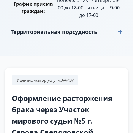
понедельник - четверг: с 9-
График приема
00 до 18-00 пятница: с 9-00
граждан:
до 17-00
+
Территориальная подсудность
г. Серов: пер. Вагонников полностью, пер.
Грибоедова полностью, пер. Жданова
полностью, пер. Жуковского полностью, пер.
Заречный полностью, пер. Зои
Космодемьянской полностью, пер. Конторский
Идентификатор услуги: АА-437
полностью, пер. Лизы Чайкиной полностью,
пер. Маяковского полностью, пер.
Оформление расторжения
Молодогвардейский полностью, пер. Нансена
брака через Участок
от ул. Молодогвардейская до ул. Нансена
мирового судьи №5 г.
(четные); № 1 – 11 (нечётные), пер. Попова
полностью, пер. Сталеваров полностью, пер.
Серова Свердловской