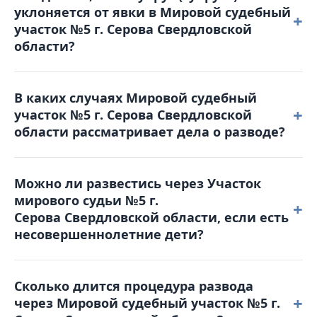
уклоняется от явки в Мировой судебный
госпошлины, свидетельства о рождении детей
+
участок №5 г. Серова Свердловской
(если они есть), а также соглашение о детях (при
области?
наличии несовершеннолетних детей).
В таком случае суд может рассмотреть дело в
В каких случаях Мировой судебный
отсутствие уклоняющейся стороны. Однако
+
участок №5 г. Серова Свердловской
рекомендуется заранее уведомить суд о причинах
области рассматривает дела о разводе?
неявки и предоставить соответствующие
доказательства (например, больничный лист).
Участок мирового судьи №5 г.
Можно ли развестись через Участок
Серова Свердловской области принимает
мирового судьи №5 г.
заявления о расторжении брака, когда супруги
+
Серова Свердловской области, если есть
пришли к взаимному согласию и у них нет
несовершеннолетние дети?
разногласий по поводу детей. Важно, чтобы не
было спора о том, с кем останутся дети, как будет
Да, это возможно, но при условии, что родители
организовано общение с ними и их содержание.
Сколько длится процедура развода
заключили нотариальное соглашение о детях. В
+
Также мировой суд не рассматривает дела, где
через Мировой судебный участок №5 г.
таком документе должно быть четко прописано,