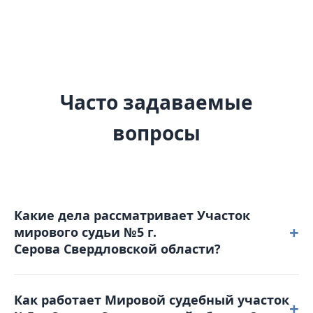
Часто задаваемые
вопросы
Какие дела рассматривает Участок
+
мирового судьи №5 г.
Серова Свердловской области?
В компетенцию мирового судьи входят уголовные
Как работает Мировой судебный участок
дела небольшой тяжести, гражданские споры с
+