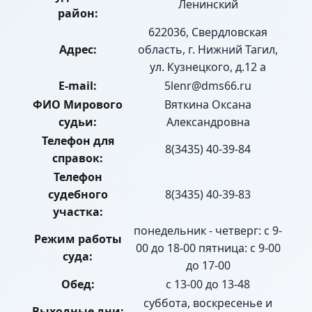
Ленинский
район:
622036, Свердловская
Адрес:
область, г. Нижний Тагил,
ул. Кузнецкого, д.12 а
E-mail:
5lenr@dms66.ru
ФИО Мирового
Вяткина Оксана
судьи:
Александровна
Телефон для
8(3435) 40-39-84
справок:
Телефон
судебного
8(3435) 40-39-83
участка:
понедельник - четверг: с 9-
Режим работы
00 до 18-00 пятница: с 9-00
суда:
до 17-00
Обед:
с 13-00 до 13-48
суббота, воскресенье и
Выходные дни: