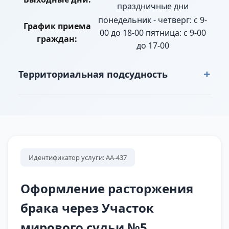
праздничные дни
понедельник - четверг: с 9-
График приема
00 до 18-00 пятница: с 9-00
граждан:
до 17-00
+
Территориальная подсудность
г. Нижний Тагил: дома: пансионата "Аист",
Горнолыжной базы "Тонус", лыжной базы
"Спартак", поселок Черемшанка, подстанции
№ 53, ОАО ВГОК,Серебрянский тракт 1 - 2 км,
ул. Баумановская полностью, ул. Бурщиков
Идентификатор услуги: АА-437
полностью, ул. Быкова нечетные с 1 по 19, 19б,
четные с 2 по 20, ул. Верхняя Черепановых
Оформление расторжения
четные, ул. Вогульская 60, ул. Выйская
брака через Участок
полностью, ул. Высокогорская нечетные с 1 по
мирового судьи №5
33, четные с 2 по 36, ул. Кленовая полностью,