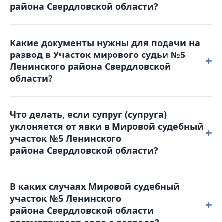
района Свердловской области?
5lenr@dms66.ru или воспользоваться порталом
Online-Sud.ru.
Решение можно обжаловать, подав
Какие документы нужны для подачи на
апелляционную жалобу в Ленинский районный суд
развод в Участок мирового судьи №5
в течение месяца с момента вынесения решения.
+
Ленинского района Свердловской
Жалоба подается в Мировой судебный участок №5
области?
Ленинского района Свердловской области,
который и рассматривал дело.
Для обращения в суд вам понадобятся: паспорт,
Что делать, если супруг (супруга)
свидетельство о браке, квитанция об оплате
уклоняется от явки в Мировой судебный
госпошлины, свидетельства о рождении детей
+
участок №5 Ленинского
(если они есть), а также соглашение о детях (при
района Свердловской области?
наличии несовершеннолетних детей).
В таком случае суд может рассмотреть дело в
В каких случаях Мировой судебный
отсутствие уклоняющейся стороны. Однако
участок №5 Ленинского
рекомендуется заранее уведомить суд о причинах
+
района Свердловской области
неявки и предоставить соответствующие