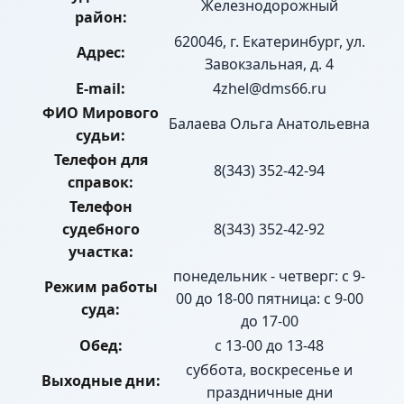
Железнодорожный
район:
620046, г. Екатеринбург, ул.
Адрес:
Завокзальная, д. 4
E-mail:
4zhel@dms66.ru
ФИО Мирового
Балаева Ольга Анатольевна
судьи:
Телефон для
8(343) 352-42-94
справок:
Телефон
судебного
8(343) 352-42-92
участка:
понедельник - четверг: с 9-
Режим работы
00 до 18-00 пятница: с 9-00
суда:
до 17-00
Обед:
с 13-00 до 13-48
суббота, воскресенье и
Выходные дни:
праздничные дни