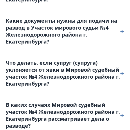
Online-Sud.ru.
Решение можно обжаловать, подав
Какие документы нужны для подачи на
апелляционную жалобу в Железнодорожный
развод в Участок мирового судьи №4
районный суд в течение месяца с момента
+
Железнодорожного района г.
вынесения решения. Жалоба подается в Мировой
Екатеринбурга?
судебный участок №4 Железнодорожного района г.
Екатеринбурга, который и рассматривал дело.
Для обращения в суд вам понадобятся: паспорт,
Что делать, если супруг (супруга)
свидетельство о браке, квитанция об оплате
уклоняется от явки в Мировой судебный
госпошлины, свидетельства о рождении детей
+
участок №4 Железнодорожного района г.
(если они есть), а также соглашение о детях (при
Екатеринбурга?
наличии несовершеннолетних детей).
В таком случае суд может рассмотреть дело в
В каких случаях Мировой судебный
отсутствие уклоняющейся стороны. Однако
участок №4 Железнодорожного района г.
рекомендуется заранее уведомить суд о причинах
+
Екатеринбурга рассматривает дела о
неявки и предоставить соответствующие
разводе?
доказательства (например, больничный лист).