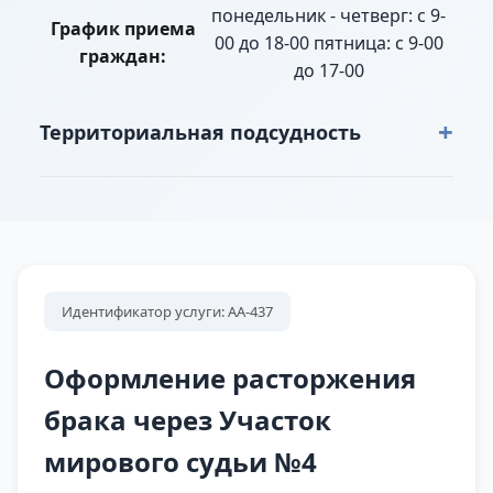
понедельник - четверг: с 9-
График приема
00 до 18-00 пятница: с 9-00
граждан:
до 17-00
+
Территориальная подсудность
г. Екатеринбург: Комендантский тупик
полностью, Никольское кладбище полностью,
пер. Автогенный полностью, пер.
Комендантский полностью, пер. Мельковский
полностью, пер. Огородный полностью, пер.
Идентификатор услуги: АА-437
Полимерный полностью, пер. Пугачевский
полностью, проезд Книжный полностью,
Оформление расторжения
Проезд Теплоходный от ул.
брака через Участок
Автомагистральной до ул. Пехотинцев -
мирового судьи №4
полностью (четная), 3, 5, 9, 11, 13 ул.
Автомагистральной до ул. Пехотинцев –