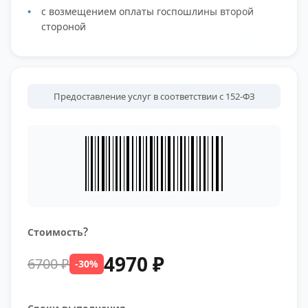
полностью, ул. Юннатов полностью, ул.
с возмещением оплаты госпошлины второй
Юности с 47 по 53, с 16 по 24.
стороной
Предоставление услуг в соответствии с 152-ФЗ
?
Стоимость
4970 ₽
6700 ₽
-30%