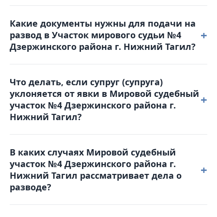
Online-Sud.ru.
Решение можно обжаловать, подав
Какие документы нужны для подачи на
апелляционную жалобу в Дзержинский районный
+
развод в Участок мирового судьи №4
суд в течение месяца с момента вынесения
Дзержинского района г. Нижний Тагил?
решения. Жалоба подается в Мировой судебный
участок №4 Дзержинского района г. Нижний Тагил,
Для обращения в суд вам понадобятся: паспорт,
который и рассматривал дело.
Что делать, если супруг (супруга)
свидетельство о браке, квитанция об оплате
уклоняется от явки в Мировой судебный
госпошлины, свидетельства о рождении детей
+
участок №4 Дзержинского района г.
(если они есть), а также соглашение о детях (при
Нижний Тагил?
наличии несовершеннолетних детей).
В таком случае суд может рассмотреть дело в
В каких случаях Мировой судебный
отсутствие уклоняющейся стороны. Однако
участок №4 Дзержинского района г.
рекомендуется заранее уведомить суд о причинах
+
Нижний Тагил рассматривает дела о
неявки и предоставить соответствующие
разводе?
доказательства (например, больничный лист).
Участок мирового судьи №4 Дзержинского