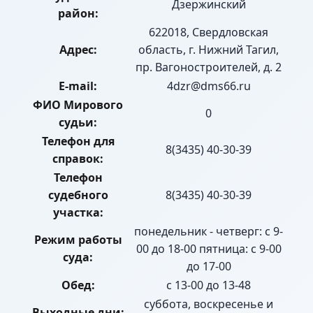
Дзержинский
район:
622018, Свердловская
Адрес:
область, г. Нижний Тагил,
пр. Вагоностроителей, д. 2
E-mail:
4dzr@dms66.ru
ФИО Мирового
0
судьи:
Телефон для
8(3435) 40-30-39
справок:
Телефон
судебного
8(3435) 40-30-39
участка:
понедельник - четверг: с 9-
Режим работы
00 до 18-00 пятница: с 9-00
суда:
до 17-00
Обед:
с 13-00 до 13-48
суббота, воскресенье и
Выходные дни: