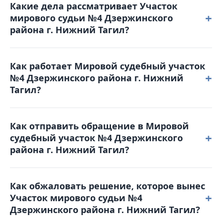
Какие дела рассматривает Участок
+
мирового судьи №4 Дзержинского
района г. Нижний Тагил?
В компетенцию мирового судьи входят уголовные
Как работает Мировой судебный участок
дела небольшой тяжести, гражданские споры с
+
№4 Дзержинского района г. Нижний
ценой иска до 50 000 рублей, дела о расторжении
Тагил?
брака без спора о детях, административные
правонарушения, а также вопросы выдачи
Режим работы: понедельник - четверг: с 9-00 до 18-
судебных приказов.
Как отправить обращение в Мировой
00 пятница: с 9-00 до 17-00. Обеденный перерыв с
+
судебный участок №4 Дзержинского
13-00 до 13-48. Выходные дни: суббота,
района г. Нижний Тагил?
воскресенье и праздничные дни. График приема
граждан: понедельник - четверг: с 9-00 до 18-00
Вы можете позвонить по телефону 8(3435) 40-30-39
пятница: с 9-00 до 17-00.
Как обжаловать решение, которое вынес
для получения справочной информации или
+
Участок мирового судьи №4
отправить письмо на электронную почту:
Дзержинского района г. Нижний Тагил?
4dzr@dms66.ru или воспользоваться порталом