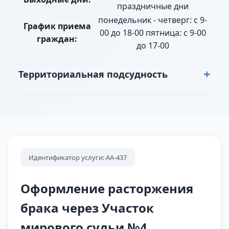
праздничные дни
понедельник - четверг: с 9-
График приема
00 до 18-00 пятница: с 9-00
граждан:
до 17-00
+
Территориальная подсудность
г. Нижний Тагил: ул. Авангардная полностью,
ул. Алтайская чётная сторона полностью,
нечетная от ж/д ветки УВЗ Карьер до ул.
Володарского, ул. Белинского полностью, ул.
Боровая от ул. Алтайская до ул. Киевская, ул.
Идентификатор услуги: АА-437
Володарского полностью, ул. Гайдара
полностью, ул. Дзержинского пр-т от пр.
Оформление расторжения
Ленинградский до ул. Белинского, №69-77, ул.
брака через Участок
Добролюбова полностью, ул. Ежовая
мирового судьи №4
полностью, ул. Ельничная полностью, ул. Зари