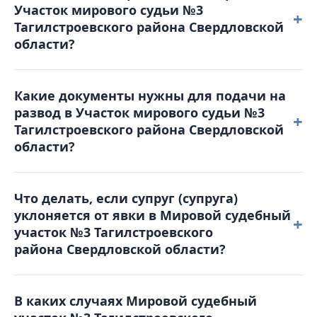
Участок мирового судьи №3
отправить письмо на электронную почту:
+
Тагилстроевского района Свердловской
3tag@dms66.ru или воспользоваться порталом
области?
Online-Sud.ru.
Решение можно обжаловать, подав
Какие документы нужны для подачи на
апелляционную жалобу в Тагилстроевский
развод в Участок мирового судьи №3
районный суд в течение месяца с момента
+
Тагилстроевского района Свердловской
вынесения решения. Жалоба подается в Мировой
области?
судебный участок №3 Тагилстроевского
района Свердловской области, который и
Для обращения в суд вам понадобятся: паспорт,
рассматривал дело.
Что делать, если супруг (супруга)
свидетельство о браке, квитанция об оплате
уклоняется от явки в Мировой судебный
госпошлины, свидетельства о рождении детей
+
участок №3 Тагилстроевского
(если они есть), а также соглашение о детях (при
района Свердловской области?
наличии несовершеннолетних детей).
В таком случае суд может рассмотреть дело в
В каких случаях Мировой судебный
отсутствие уклоняющейся стороны. Однако