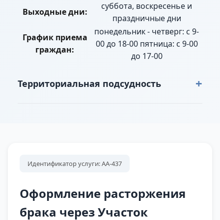
суббота, воскресенье и
Выходные дни:
праздничные дни
понедельник - четверг: с 9-
График приема
00 до 18-00 пятница: с 9-00
граждан:
до 17-00
+
Территориальная подсудность
г. Нижний Тагил: Детский дом, пер.
Корабельный полностью, пер. Невьянский
полностью, пер. Школьный полностью, проезд
Кондукторский полностью, проезд Линейный
полностью, проезд Мендлеева полностью,
Идентификатор услуги: АА-437
проезд Моховой полностью, проезд Моховой
полностью, проезд Песчаный полностью,
Оформление расторжения
проезд Степной полностью, проезд Узкий
брака через Участок
полностью, проезд Чехова полностью,