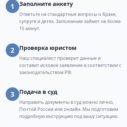
Заполните анкету
1
нечетные: с 1 по 21, ул. Сосновая полностью,
Ответьте на стандартные вопросы о браке,
ул. Спортивная полностью, ул. Степная
супруге и детях. Заполнение займет не более
полностью, ул. Студеная полностью, ул.
15 минут.
Сульфатная полностью, ул. Сухоложская
полностью, ул. Сцепщиков полностью, ул.
Товарный двор полностью, ул. Толмачева
Проверка юристом
2
полностью, ул. Труда полностью, ул. Тургенева
Наш специалист проверит данные и
полностью, ул. Узкая полностью, ул.
составит исковое заявление в соответствии с
Фестивальная полностью, ул. Цементная
законодательством РФ.
четные:от Восточного шоссе до ул. Проезжая
(включая № 2-12), нечетные: нет, ул.
Циолковского четные: от ул. Октябрьской
Подача в суд
3
революции до ж/д. ветки Гороблагодатская-
Направить документы в суд можно лично,
Свердловск – полностью, нечетные: нет, ул.
Почтой России или онлайн. Мы подготовим
Черняховского полностью, ул. Чехова
подробную инструкцию под вашу ситуацию.
полностью, ул. Чигорина полностью, ул.