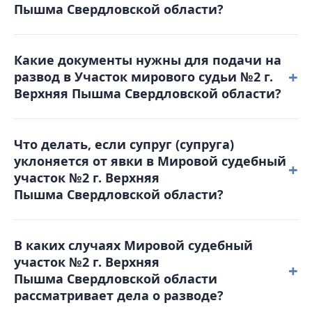
Пышма Свердловской области?
2vp@dms66.ru или воспользоваться порталом
Online-Sud.ru.
Решение можно обжаловать, подав
Какие документы нужны для подачи на
апелляционную жалобу в Верхнепышминский
+
развод в Участок мирового судьи №2 г.
городской суд в течение месяца с момента
Верхняя Пышма Свердловской области?
вынесения решения. Жалоба подается в Мировой
судебный участок №2 г. Верхняя
Для обращения в суд вам понадобятся: паспорт,
Пышма Свердловской области, который и
Что делать, если супруг (супруга)
свидетельство о браке, квитанция об оплате
рассматривал дело.
уклоняется от явки в Мировой судебный
госпошлины, свидетельства о рождении детей
+
участок №2 г. Верхняя
(если они есть), а также соглашение о детях (при
Пышма Свердловской области?
наличии несовершеннолетних детей).
В таком случае суд может рассмотреть дело в
В каких случаях Мировой судебный
отсутствие уклоняющейся стороны. Однако
участок №2 г. Верхняя
рекомендуется заранее уведомить суд о причинах
+
Пышма Свердловской области
неявки и предоставить соответствующие
рассматривает дела о разводе?
доказательства (например, больничный лист).