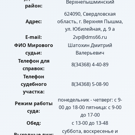
Верхнепышминский
район:
624090, Свердловская
Адрес:
область, г. Верхняя Пышма,
ул. Юбилейная, д. 9 а
E-mail:
2vp@dms66.ru
ФИО Мирового
Шатохин Дмитрий
судьи:
Валерьевич
Телефон для
8(34368) 4-40-89
справок:
Телефон
судебного
8(34368) 5-08-90
участка:
понедельник - четверг: с 9-
Режим работы
00 до 18-00 пятница: с 9-00
суда:
до 17-00
Обед:
с 13-00 до 13-48
суббота, воскресенье и
Выходные дни: