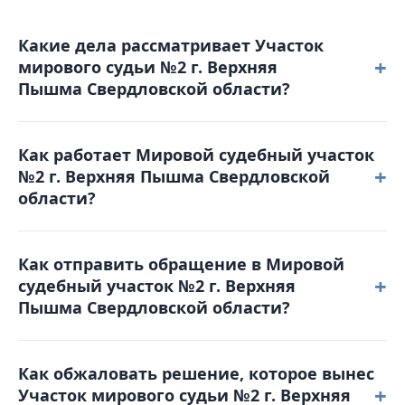
Какие дела рассматривает Участок
+
мирового судьи №2 г. Верхняя
Пышма Свердловской области?
В компетенцию мирового судьи входят уголовные
Как работает Мировой судебный участок
дела небольшой тяжести, гражданские споры с
+
№2 г. Верхняя Пышма Свердловской
ценой иска до 50 000 рублей, дела о расторжении
области?
брака без спора о детях, административные
правонарушения, а также вопросы выдачи
Режим работы: понедельник - четверг: с 9-00 до 18-
судебных приказов.
Как отправить обращение в Мировой
00 пятница: с 9-00 до 17-00. Обеденный перерыв с
+
судебный участок №2 г. Верхняя
13-00 до 13-48. Выходные дни: суббота,
Пышма Свердловской области?
воскресенье и праздничные дни. График приема
граждан: понедельник - четверг: с 9-00 до 18-00
Вы можете позвонить по телефону 8(34368) 4-40-89
пятница: с 9-00 до 17-00.
Как обжаловать решение, которое вынес
для получения справочной информации или
+
Участок мирового судьи №2 г. Верхняя
отправить письмо на электронную почту: