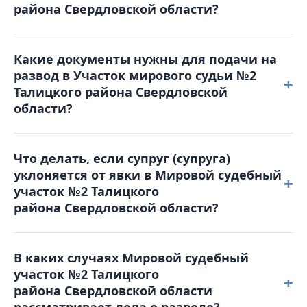
района Свердловской области?
2tal@dms66.ru или воспользоваться порталом
Online-Sud.ru.
Решение можно обжаловать, подав
Какие документы нужны для подачи на
апелляционную жалобу в Талицкий районный суд в
развод в Участок мирового судьи №2
течение месяца с момента вынесения решения.
+
Талицкого района Свердловской
Жалоба подается в Мировой судебный участок №2
области?
Талицкого района Свердловской области, который
и рассматривал дело.
Для обращения в суд вам понадобятся: паспорт,
Что делать, если супруг (супруга)
свидетельство о браке, квитанция об оплате
уклоняется от явки в Мировой судебный
госпошлины, свидетельства о рождении детей
+
участок №2 Талицкого
(если они есть), а также соглашение о детях (при
района Свердловской области?
наличии несовершеннолетних детей).
В таком случае суд может рассмотреть дело в
В каких случаях Мировой судебный
отсутствие уклоняющейся стороны. Однако
участок №2 Талицкого
рекомендуется заранее уведомить суд о причинах
+
района Свердловской области
неявки и предоставить соответствующие