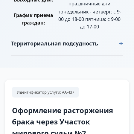
праздничные дни
понедельник - четверг: с 9-
График приема
00 до 18-00 пятница: с 9-00
граждан:
до 17-00
+
Территориальная подсудность
г. Талица: пер. Вокзальный полностью, пер.
Запышминский полностью, пер. Заречный
полностью, пер. Крылова полностью, пер.
Курортный полностью, пер. Лермонтова
полностью, пер. Некрасова полностью, пер.
Идентификатор услуги: АА-437
Озерный полностью, пер. Санаторный
полностью, пер. Северный полностью, пер.
Оформление расторжения
Совзозный полностью, ул. Водолечебница
брака через Участок
полностью, ул. Вокзальная полностью, ул.
мирового судьи №2
Горького полностью, ул. Заозерная полностью,