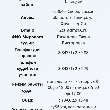
Талицкий
район:
623640, Свердловская
Адрес:
область, г. Талица, ул.
Фрунзе, д. 2 а
E-mail:
2tal@dms66.ru
ФИО Мирового
Пахолкова Елена
судьи:
Викторовна
Телефон для
8(34371) 2-59-88
справок:
Телефон
судебного
8(34371) 2-59-79
участка:
понедельник - четверг: с 9-
Режим работы
00 до 18-00 пятница: с 9-00
суда:
до 17-00
Обед:
с 13-00 до 13-48
суббота, воскресенье и
Выходные дни: