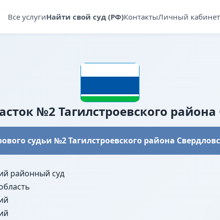
Все услуги
Найти свой суд (РФ)
Контакты
Личный кабинет
сток №2 Тагилстроевского района
ового судьи №2 Тагилстроевского района Свердлов
ий районный суд
область
ий
ий