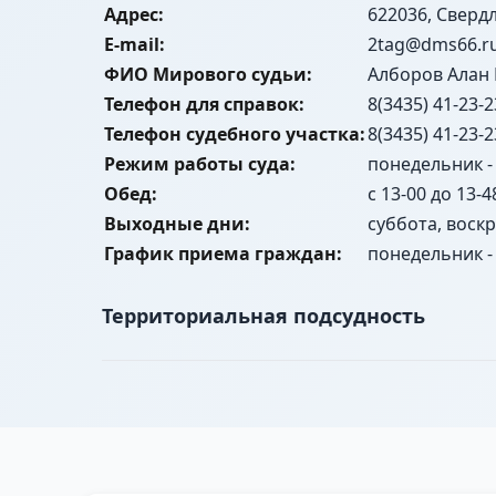
Адрес:
622036, Свердл
E-mail:
2tag@dms66.r
ФИО Мирового судьи:
Алборов Алан
Телефон для справок:
8(3435) 41-23-2
Телефон судебного участка:
8(3435) 41-23-2
Режим работы суда:
понедельник - 
Обед:
с 13-00 до 13-4
Выходные дни:
суббота, воск
График приема граждан:
понедельник - 
Территориальная подсудность
г. Нижний Тагил: проспект Октябрьский четна
нечетные № 79, 81, 83, 85, 89, 101, 105, 105
полностью, улица Удовенко полностью, улиц
компелекс "Уралец"), улица Черноисточинское шо
нечетные № 49, 49б, 49г, 51, 53, 55, 57, 59, 61