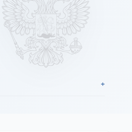
+
льский четные № 66, 70, 70а, 74, 78, 78а
а Булата Окуджавы полностью, улица Захарова
стиница "Жокей") 1б (Оздоровительный
76а, 76б, 76в, 78, 78б, 80, 80а, 82, 82/1,82б
ый: улицы Андреевская, Белогорская, Васильковая,