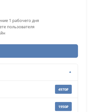
ние 1 рабочего дня
ете пользователя
айн
▼
4970₽
1950₽