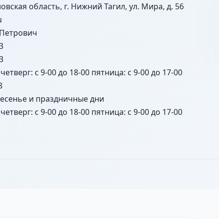
овская область, г. Нижний Тагил, ул. Мира, д. 56
u
 Петрович
3
3
четверг: с 9-00 до 18-00 пятница: с 9-00 до 17-00
8
ресенье и праздничные дни
четверг: с 9-00 до 18-00 пятница: с 9-00 до 17-00
я сторона нет нечетная сторона полностью, проспект Ура
б, 107, 109, 113, улица А.З. Смелянского полностью, улиц
а Фотеево 2-е 10а (База отдыха "Фотеево" НТМК) 1а (го
ссе четные № 72/1, 72/2, 72б, 74, 74/2, 74а, 74б, 74в, 76, 
, 63, 63а, 63б, 65, 67, 69, 71, 73, 75, 77, 79, пос. Запрудн