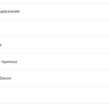
одержание
а
о приказа
ебенок