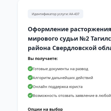
Верховая, Запрудная 1-я, Запрудная 2-я, За
Сенной, Шлаковый, проезды 1-й, 2-й, 3-й, 4-й, 
Идентификатор услуги: АА-437
Оформление расторжения 
мирового судьи №2 Тагилс
района Свердловской обл
Вы получаете:
Готовые документы на развод
Алгоритм дальнейших действий
Онлайн поддержка юриста
Возможность отозвать заявление в любо
Опции на выбор