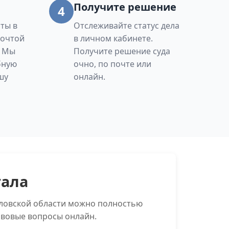
Получите решение
4
ты в
Отслеживайте статус дела
Почтой
в личном кабинете.
. Мы
Получите решение суда
бную
очно, по почте или
шу
онлайн.
тала
дловской области можно полностью
авовые вопросы онлайн.