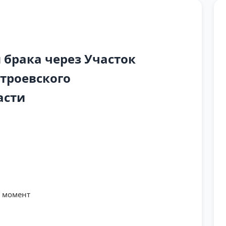
прудная 3-я, Кольцевая, 1Мая, Мира, Муринская, Раздельн
5-й, Полевой полностью, ул. Мира (частные дома) 15, 17, 19
брака через Участок
троевского
асти
й момент