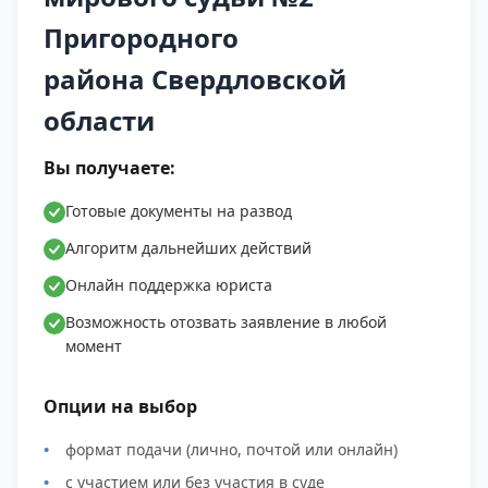
"Сокол-1", СНТ "Сокол-2", СНТ №2 "Луч", СНТ №3
Пригородного
"Белая Ватиха", СНТ КС №13 ОАО НТМК, СНТ КС
района Свердловской
№16, СПК №11 ГПО "УВЗ", СПК №12 ГПО "УВЗ",
СПК №18 ГПО "УВЗ", СПК №19 ГПО "УВЗ" СПК
области
№20 ГПО "УВЗ", СПК №8 ГПО НТМК, СТ "Геолог",
Вы получаете:
СТ "Уральские Зори", СТ №9 "Озерки" ПО УВЗ.
Готовые документы на развод
Алгоритм дальнейших действий
Онлайн поддержка юриста
Возможность отозвать заявление в любой
момент
Опции на выбор
формат подачи (лично, почтой или онлайн)
с участием или без участия в суде