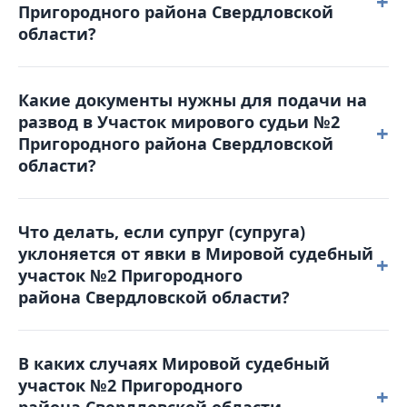
+
Пригородного района Свердловской
2prg@dms66.ru или воспользоваться порталом
области?
Online-Sud.ru.
Решение можно обжаловать, подав
Какие документы нужны для подачи на
апелляционную жалобу в Пригородный районный
развод в Участок мирового судьи №2
суд в течение месяца с момента вынесения
+
Пригородного района Свердловской
решения. Жалоба подается в Мировой судебный
области?
участок №2 Пригородного района Свердловской
области, который и рассматривал дело.
Для обращения в суд вам понадобятся: паспорт,
Что делать, если супруг (супруга)
свидетельство о браке, квитанция об оплате
уклоняется от явки в Мировой судебный
госпошлины, свидетельства о рождении детей
+
участок №2 Пригородного
(если они есть), а также соглашение о детях (при
района Свердловской области?
наличии несовершеннолетних детей).
В таком случае суд может рассмотреть дело в
В каких случаях Мировой судебный
отсутствие уклоняющейся стороны. Однако
участок №2 Пригородного
рекомендуется заранее уведомить суд о причинах
+