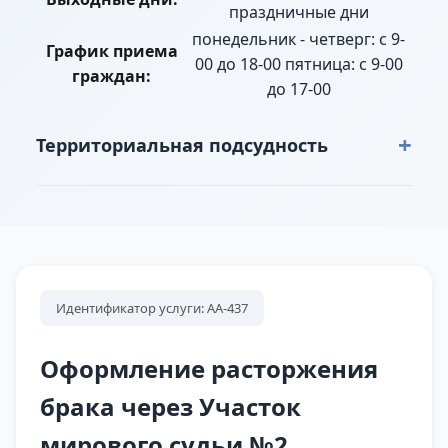
праздничные дни
понедельник - четверг: с 9-
График приема
00 до 18-00 пятница: с 9-00
граждан:
до 17-00
+
Территориальная подсудность
д. Харенки, Коллективный сад "Меркурий", КС
"Ивушка", КС "Иса", КС "Коммунальщик", КС
"Лира", КС "Племзавод Тагил", КС "Трест 88", КС
"Химик-4", КС №1 "Лесная поляна", п.
Братчиково, п. Висим, п. Горноуральский, п.
Идентификатор услуги: АА-437
Дальний, п. Зональный, п. Молодёжный, п.
Северка, п. Синегорский, п. Черноисточинск, с.
Оформление расторжения
Б. Галашки, с. Б. Лая, с. Балакино, с. Лая, с. М.
брака через Участок
Лая, с. Покровское, СК "Весна", СНТ "Витязь",
мирового судьи №2
СНТ "Импульс", СНТ "Сельхозтехника", СНТ