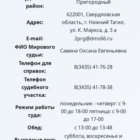
Пригородный
район:
622001, Свердловская
Адрес:
область, г. Нижний Тагил,
ул. К. Маркса, д. 3 а
E-mail:
2prg@dms66.ru
ФИО Мирового
Савина Оксана Евгеньевна
судьи:
Телефон для
8(3435) 41-76-28
справок:
Телефон
судебного
8(3435) 41-78-38
участка:
понедельник - четверг: с 9-
Режим работы
00 до 18-00 пятница: с 9-00
суда:
до 17-00
Обед:
с 13-00 до 13-48
суббота, воскресенье и
Выходные дни: