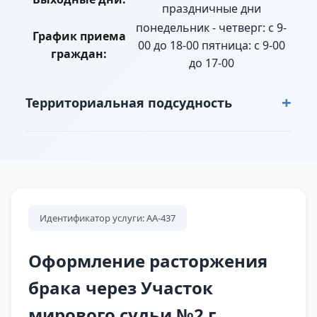
праздничные дни
понедельник - четверг: с 9-
График приема
00 до 18-00 пятница: с 9-00
граждан:
до 17-00
+
Территориальная подсудность
г. Волчанск, г. Карпинск: пер. 8 Марта
полностью, пер. Карла Маркса полностью, пер.
Ленина полностью, пер. Серова полностью,
пер. Шахтерский полностью, пер. Школьный
полностью, проезд Максима Горького
Идентификатор услуги: АА-437
полностью, проезд Павлова полностью,
проезд Чайковского полностью, ул. 8 Марта №
Оформление расторжения
2 – 38 (четные) № 1-а, 1 – 43 (нечетные), ул.
брака через Участок
Белинского № 102 – 126 (четные) № 91 – 121
мирового судьи №2 г.
(нечетные), ул. Горняков полностью, ул. Карла