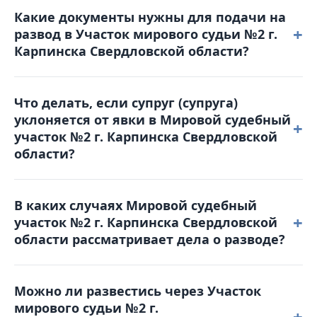
Решение можно обжаловать, подав
Какие документы нужны для подачи на
апелляционную жалобу в Карпинский городской
+
развод в Участок мирового судьи №2 г.
суд в течение месяца с момента вынесения
Карпинска Свердловской области?
решения. Жалоба подается в Мировой судебный
участок №2 г. Карпинска Свердловской области,
Для обращения в суд вам понадобятся: паспорт,
который и рассматривал дело.
Что делать, если супруг (супруга)
свидетельство о браке, квитанция об оплате
уклоняется от явки в Мировой судебный
госпошлины, свидетельства о рождении детей
+
участок №2 г. Карпинска Свердловской
(если они есть), а также соглашение о детях (при
области?
наличии несовершеннолетних детей).
В таком случае суд может рассмотреть дело в
В каких случаях Мировой судебный
отсутствие уклоняющейся стороны. Однако
+
участок №2 г. Карпинска Свердловской
рекомендуется заранее уведомить суд о причинах
области рассматривает дела о разводе?
неявки и предоставить соответствующие
доказательства (например, больничный лист).
Участок мирового судьи №2 г.
Можно ли развестись через Участок
Карпинска Свердловской области принимает
мирового судьи №2 г.
заявления о расторжении брака, когда супруги
+