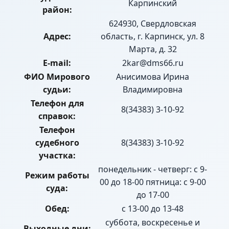
Карпинский
район:
624930, Свердловская
Адрес:
область, г. Карпинск, ул. 8
Марта, д. 32
E-mail:
2kar@dms66.ru
ФИО Мирового
Анисимова Ирина
судьи:
Владимировна
Телефон для
8(34383) 3-10-92
справок:
Телефон
судебного
8(34383) 3-10-92
участка:
понедельник - четверг: с 9-
Режим работы
00 до 18-00 пятница: с 9-00
суда:
до 17-00
Обед:
с 13-00 до 13-48
суббота, воскресенье и
Выходные дни: