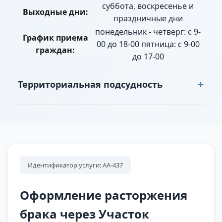
суббота, воскресенье и
Выходные дни:
праздничные дни
понедельник - четверг: с 9-
График приема
00 до 18-00 пятница: с 9-00
граждан:
до 17-00
+
Территориальная подсудность
г. Камышлов: "Клеевик" (коллективный сад),«20
лет Победы» (коллективный сад), «Березка»
(коллективный сад), «Дорожник»
(коллективный сад), «Заря» (коллективный сад),
«Имени 40 лет октября» (коллективный сад),
Идентификатор услуги: АА-437
«Имени 50 лет октября» (коллективный сад),
«Имени 60 лет октября» (коллективный сад),
Оформление расторжения
«Луч» (коллективный сад), «Надежда»
брака через Участок
(коллективный сад), «Путеец» (коллективный