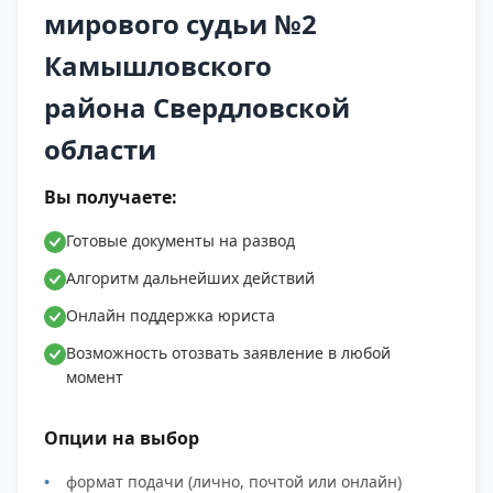
мирового судьи №2
сад), «Самоцвет» (коллективный сад),
«Строитель -1» (коллективный сад), «Труженик»
Камышловского
(коллективный сад), «Черемушки»
района Свердловской
(коллективный сад), Кордон Моховой
полностью, пер. Добролюбова полностью,
области
пер. Лермонтова полностью, пер.
Вы получаете:
Механизаторов полностью, пер. Тургенева
полностью, пер. Южный полностью, ул. 8
Готовые документы на развод
марта полностью, ул. 9 января полностью, ул.
Алгоритм дальнейших действий
Бажова полностью, ул. Белинского полностью,
ул. Боровая полностью, ул. Вокзальная
Онлайн поддержка юриста
полностью, ул. Восточная полностью, ул.
Возможность отозвать заявление в любой
Гагарина полностью, ул. Гайдара полностью,
момент
ул. Демьяна Бедного полностью, ул.
Дзержинского полностью, ул.
Опции на выбор
Железнодорожная полностью, ул. Жукова
формат подачи (лично, почтой или онлайн)