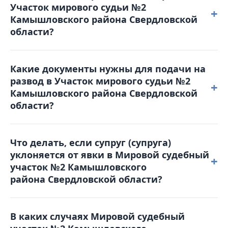
Участок мирового судьи №2
отправить письмо на электронную почту:
+
Камышловского района Свердловской
2kamr@dms66.ru или воспользоваться порталом
области?
Online-Sud.ru.
Решение можно обжаловать, подав
Какие документы нужны для подачи на
апелляционную жалобу в Камышловский
развод в Участок мирового судьи №2
районный суд в течение месяца с момента
+
Камышловского района Свердловской
вынесения решения. Жалоба подается в Мировой
области?
судебный участок №2 Камышловского
района Свердловской области, который и
Для обращения в суд вам понадобятся: паспорт,
рассматривал дело.
Что делать, если супруг (супруга)
свидетельство о браке, квитанция об оплате
уклоняется от явки в Мировой судебный
госпошлины, свидетельства о рождении детей
+
участок №2 Камышловского
(если они есть), а также соглашение о детях (при
района Свердловской области?
наличии несовершеннолетних детей).
В таком случае суд может рассмотреть дело в
В каких случаях Мировой судебный
отсутствие уклоняющейся стороны. Однако