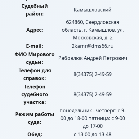
Судебный
Камышловский
район:
624860, Свердловская
Адрес:
область, г. Камышлов, ул.
Московская, д. 2
E-mail:
2kamr@dms66.ru
ФИО Мирового
Рабовлюк Андрей Петрович
судьи:
Телефон для
8(34375) 2-49-59
справок:
Телефон
судебного
8(34375) 2-49-59
участка:
понедельник - четверг: с 9-
Режим работы
00 до 18-00 пятница: с 9-00
суда:
до 17-00
Обед:
с 13-00 до 13-48