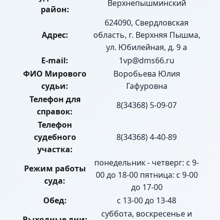
Верхнепышминский
район:
624090, Свердловская
Адрес:
область, г. Верхняя Пышма,
ул. Юбилейная, д. 9 а
E-mail:
1vp@dms66.ru
ФИО Мирового
Воробьева Юлия
судьи:
Гафуровна
Телефон для
8(34368) 5-09-07
справок:
Телефон
судебного
8(34368) 4-40-89
участка:
понедельник - четверг: с 9-
Режим работы
00 до 18-00 пятница: с 9-00
суда:
до 17-00
Обед:
с 13-00 до 13-48
суббота, воскресенье и
Выходные дни: