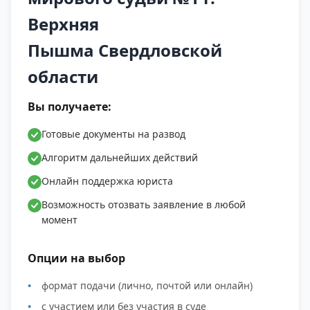
Уралмашевского лесхоза, СНТ "Ёлочки" кв.61
Верхняя
Верхнепышминского Лесничества
Пышма Свердловской
Уралмашевского лесхоза, СНТ "Жасмин" (ВПСУ)
в районе ул. Огнеупорщиков, СНТ
области
"Машиностроитель" район ОАО "ЗСМК", СНТ
Вы получаете:
"Мираж" кв. 46 Верхнепышминского
Лесничества Уралмашевского лесхоза, СНТ
Готовые документы на развод
"Надежда-73" кв. 46,47 Верхнепышминского
Алгоритм дальнейших действий
лесничества Уралмашевского лесхоз, СНТ
"Простоквашино" кв. 46 Верхнепышминского
Онлайн поддержка юриста
лесничества Уралмашевского лесхоза, СНТ
Возможность отозвать заявление в любой
"Русь" кв. 51,52 Верхнепышминского
момент
лесничества Уралмашевского лесхоза, СНТ
"Рябинушка" (госучр.77) кв. 46
Опции на выбор
Верхнепышминского лесничества
формат подачи (лично, почтой или онлайн)
Уралмашевского лесхоза, СНТ "Солнечный" кв.
с участием или без участия в суде