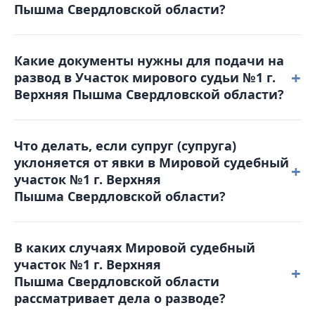
Пышма Свердловской области?
1vp@dms66.ru или воспользоваться порталом
Online-Sud.ru.
Решение можно обжаловать, подав
Какие документы нужны для подачи на
апелляционную жалобу в Верхнепышминский
+
развод в Участок мирового судьи №1 г.
городской суд в течение месяца с момента
Верхняя Пышма Свердловской области?
вынесения решения. Жалоба подается в Мировой
судебный участок №1 г. Верхняя
Для обращения в суд вам понадобятся: паспорт,
Пышма Свердловской области, который и
Что делать, если супруг (супруга)
свидетельство о браке, квитанция об оплате
рассматривал дело.
уклоняется от явки в Мировой судебный
госпошлины, свидетельства о рождении детей
+
участок №1 г. Верхняя
(если они есть), а также соглашение о детях (при
Пышма Свердловской области?
наличии несовершеннолетних детей).
В таком случае суд может рассмотреть дело в
В каких случаях Мировой судебный
отсутствие уклоняющейся стороны. Однако
участок №1 г. Верхняя
рекомендуется заранее уведомить суд о причинах
+
Пышма Свердловской области
неявки и предоставить соответствующие
рассматривает дела о разводе?
доказательства (например, больничный лист).