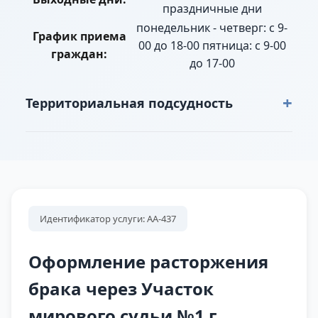
праздничные дни
понедельник - четверг: с 9-
График приема
00 до 18-00 пятница: с 9-00
граждан:
до 17-00
+
Территориальная подсудность
г. Верхняя Пышма: «Молебка – 1» территория
коттеджной застройки, Автомобильная дорога
Екатеринбург-Серов от границы ГО Верхняя
Пышма г. Екатеринбург до автомобильной
развязки автодорог Екатеринбург-Серов и
Идентификатор услуги: АА-437
Екатеринбург - Верхняя Пышма -Серов,
поселок Шахты, Проспект Успенский (ранее ул.
Оформление расторжения
Ленина) № 48-а,б – 60 (четная), № 101 –
брака через Участок
131(нечетная), СНТ "Белоснежка" кв. 52,57
мирового судьи №1 г.
Верхнепышминского лесничества