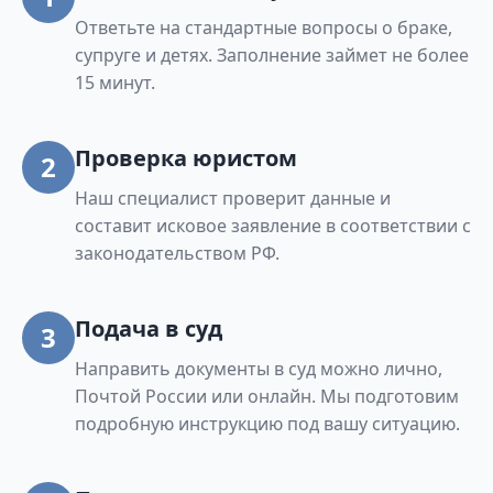
Ответьте на стандартные вопросы о браке,
5 (нечетная), ул. Некрасова полностью, ул.
супруге и детях. Заполнение займет не более
Огнеупорщиков полностью, ул. Охотников
15 минут.
полностью, ул. Парковая полностью, ул.
Садовая полностью, ул. Сапожникова
полностью, ул. Сварщиков полностью, ул.
Проверка юристом
2
Северная полностью, ул. Сосновая полностью,
Наш специалист проверит данные и
ул. Степана Разина полностью, ул. Тепличная
составит исковое заявление в соответствии с
полностью, ул. Уральских Рабочих № 42 – 50, 50
законодательством РФ.
А (четная), ул. Феофанова № 4 – 52 (четная), №
13 – 43 (нечетная), ул. Цветочная полностью,
ул. Циолковского полностью, ул. Шейнкмана
Подача в суд
3
полностью, ул. Юбилейная № 20 – 26, 26А
Направить документы в суд можно лично,
(четная), № 9 – 15 (нечетная), ул. Ягодная
Почтой России или онлайн. Мы подготовим
полностью, г. Верхняя Пышма: улица Западная
подробную инструкцию под вашу ситуацию.
полностью.