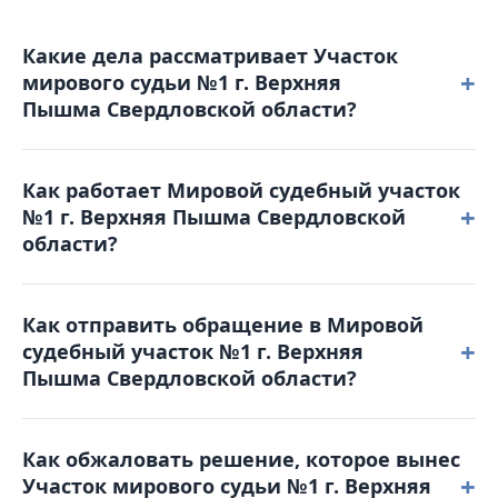
Какие дела рассматривает Участок
+
мирового судьи №1 г. Верхняя
Пышма Свердловской области?
В компетенцию мирового судьи входят уголовные
Как работает Мировой судебный участок
дела небольшой тяжести, гражданские споры с
+
№1 г. Верхняя Пышма Свердловской
ценой иска до 50 000 рублей, дела о расторжении
области?
брака без спора о детях, административные
правонарушения, а также вопросы выдачи
Режим работы: понедельник - четверг: с 9-00 до 18-
судебных приказов.
Как отправить обращение в Мировой
00 пятница: с 9-00 до 17-00. Обеденный перерыв с
+
судебный участок №1 г. Верхняя
13-00 до 13-48. Выходные дни: суббота,
Пышма Свердловской области?
воскресенье и праздничные дни. График приема
граждан: понедельник - четверг: с 9-00 до 18-00
Вы можете позвонить по телефону 8(34368) 5-09-07
пятница: с 9-00 до 17-00.
Как обжаловать решение, которое вынес
для получения справочной информации или
+
Участок мирового судьи №1 г. Верхняя
отправить письмо на электронную почту: