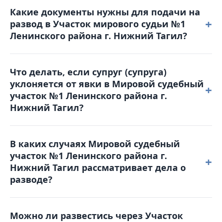
Решение можно обжаловать, подав
Какие документы нужны для подачи на
апелляционную жалобу в Ленинский районный суд
+
развод в Участок мирового судьи №1
в течение месяца с момента вынесения решения.
Ленинского района г. Нижний Тагил?
Жалоба подается в Мировой судебный участок №1
Ленинского района г. Нижний Тагил, который и
Для обращения в суд вам понадобятся: паспорт,
рассматривал дело.
Что делать, если супруг (супруга)
свидетельство о браке, квитанция об оплате
уклоняется от явки в Мировой судебный
госпошлины, свидетельства о рождении детей
+
участок №1 Ленинского района г.
(если они есть), а также соглашение о детях (при
Нижний Тагил?
наличии несовершеннолетних детей).
В таком случае суд может рассмотреть дело в
В каких случаях Мировой судебный
отсутствие уклоняющейся стороны. Однако
участок №1 Ленинского района г.
рекомендуется заранее уведомить суд о причинах
+
Нижний Тагил рассматривает дела о
неявки и предоставить соответствующие
разводе?
доказательства (например, больничный лист).
Участок мирового судьи №1 Ленинского района г.
Можно ли развестись через Участок
Нижний Тагил принимает заявления о