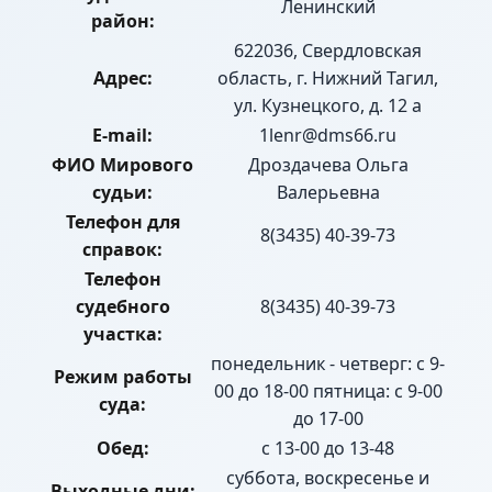
Ленинский
район:
622036, Свердловская
Адрес:
область, г. Нижний Тагил,
ул. Кузнецкого, д. 12 а
E-mail:
1lenr@dms66.ru
ФИО Мирового
Дроздачева Ольга
судьи:
Валерьевна
Телефон для
8(3435) 40-39-73
справок:
Телефон
судебного
8(3435) 40-39-73
участка:
понедельник - четверг: с 9-
Режим работы
00 до 18-00 пятница: с 9-00
суда:
до 17-00
Обед:
с 13-00 до 13-48
суббота, воскресенье и
Выходные дни: