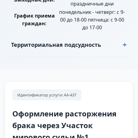
праздничные дни
понедельник - четверг: с 9-
График приема
00 до 18-00 пятница: с 9-00
граждан:
до 17-00
+
Территориальная подсудность
г. Нижний Тагил: Дома ж/д станции Новых
Ключиков полностью, Дома ж/д станции
Старатель полностью, Дома пионерлагеря
«Флотилия» полностью, Дома подсобного
хозяйства Горзеленхоза полностью, Дома
Идентификатор услуги: АА-437
санатория «Руш» полностью, Дома санатория-
профилактория "Ключики" полностью, Дома
Оформление расторжения
Свердловского тракта 123 км полностью, ж/д
брака через Участок
станция Старатель, полностью, Коллективный
мирового судьи №1
сад "Старатель - 3" полностью, Коллективный