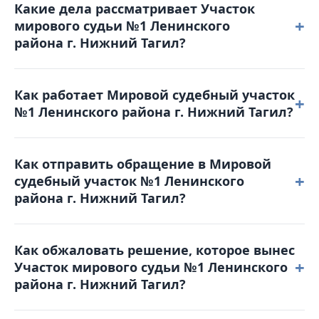
Какие дела рассматривает Участок
+
мирового судьи №1 Ленинского
района г. Нижний Тагил?
В компетенцию мирового судьи входят уголовные
Как работает Мировой судебный участок
дела небольшой тяжести, гражданские споры с
+
№1 Ленинского района г. Нижний Тагил?
ценой иска до 50 000 рублей, дела о расторжении
брака без спора о детях, административные
Режим работы: понедельник - четверг: с 9-00 до 18-
правонарушения, а также вопросы выдачи
Как отправить обращение в Мировой
00 пятница: с 9-00 до 17-00. Обеденный перерыв с
судебных приказов.
+
судебный участок №1 Ленинского
13-00 до 13-48. Выходные дни: суббота,
района г. Нижний Тагил?
воскресенье и праздничные дни. График приема
граждан: понедельник - четверг: с 9-00 до 18-00
Вы можете позвонить по телефону 8(3435) 40-39-73
пятница: с 9-00 до 17-00.
Как обжаловать решение, которое вынес
для получения справочной информации или
+
Участок мирового судьи №1 Ленинского
отправить письмо на электронную почту:
района г. Нижний Тагил?
1lenr@dms66.ru или воспользоваться порталом
Online-Sud.ru.