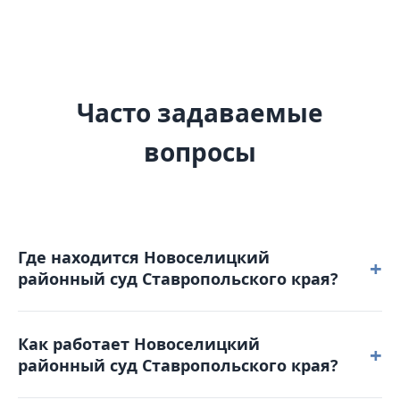
Часто задаваемые
вопросы
Где находится Новоселицкий
+
районный суд Ставропольского края?
Новоселицкий районный суд Ставропольского
Как работает Новоселицкий
края расположен по адресу: 356350,
+
районный суд Ставропольского края?
Ставропольский край, с. Новоселицкое,
ул. Школьная, д. 8.