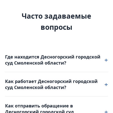
Часто задаваемые
вопросы
Где находится Десногорский городской
+
суд Смоленской области?
Десногорский городской суд Смоленской области
Как работает Десногорский городской
расположен по адресу: 216400, Смоленская
+
суд Смоленской области?
область, г. Десногорск, 3-мкр, общежитие 14.
Режим работы: понедельник – четверг: с 9-00 до 18-
Как отправить обращение в
00 пятница: с 9-00 до 17-00. Обеденный перерыв с
+
Десногорский городской суд