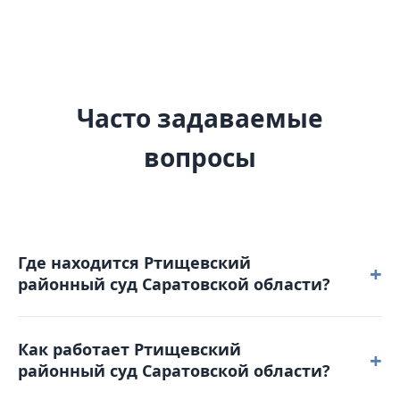
Часто задаваемые
вопросы
Где находится Ртищевский
+
районный суд Саратовской области?
Ртищевский районный суд Саратовской области
Как работает Ртищевский
расположен по адресу: 412030, Саратовская
+
районный суд Саратовской области?
область, г. Ртищево, ул. Железнодорожная, д. 84 А.