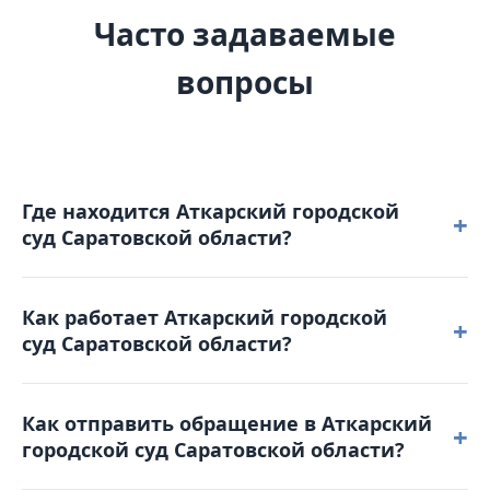
Часто задаваемые
вопросы
Где находится Аткарский городской
+
суд Саратовской области?
Аткарский городской суд Саратовской области
Как работает Аткарский городской
расположен по адресу: 412420, Саратовская
+
суд Саратовской области?
область, г. Аткарск, ул. Советская, д. 94.
Режим работы: понедельник – четверг: с 9-00 до 18-
Как отправить обращение в Аткарский
00 пятница: с 9-00 до 16-45. Обеденный перерыв с
+
городской суд Саратовской области?
13-00 до 13-45. Выходные дни: суббота,
воскресенье и праздничные дни. График приема