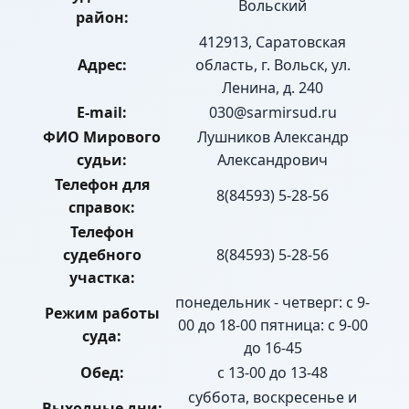
Вольский
район:
412913, Саратовская
Адрес:
область, г. Вольск, ул.
Ленина, д. 240
E-mail:
030@sarmirsud.ru
ФИО Мирового
Лушников Александр
судьи:
Александрович
Телефон для
8(84593) 5-28-56
справок:
Телефон
судебного
8(84593) 5-28-56
участка:
понедельник - четверг: с 9-
Режим работы
00 до 18-00 пятница: с 9-00
суда:
до 16-45
Обед:
с 13-00 до 13-48
суббота, воскресенье и
Выходные дни: