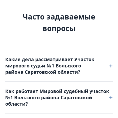
Часто задаваемые
вопросы
Какие дела рассматривает Участок
+
мирового судьи №1 Вольского
района Саратовской области?
В компетенцию мирового судьи входят уголовные
Как работает Мировой судебный участок
дела небольшой тяжести, гражданские споры с
+
№1 Вольского района Саратовской
ценой иска до 50 000 рублей, дела о расторжении
области?
брака без спора о детях, административные
правонарушения, а также вопросы выдачи
Режим работы: понедельник - четверг: с 9-00 до 18-