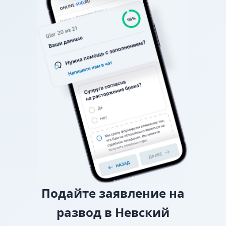
графике (например, в какие дни недели, на сколько
часов, с ночевкой или без), спор разрешает
районный суд.
О взыскании алиментов
Если нет соглашения об
уплате алиментов, заверенного у нотариуса, то
требование о взыскании алиментов заявляется в
исковом заявлении о разводе.
О лишении или ограничении родительских
прав
Подайте
заявление на
развод в Невский