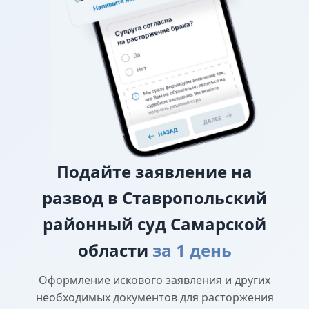
требование о взыскании алиментов заявляется в
исковом заявлении о разводе.
О лишении или ограничении родительских
прав
Подайте
заявление на
развод в Ставропольский
районный суд Самарской
области
за 1 день
Оформление искового заявления и других
необходимых документов для расторжения