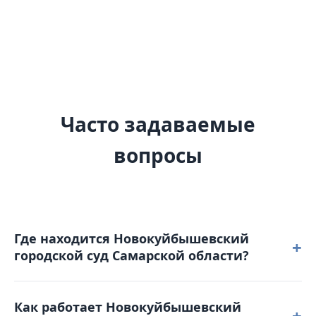
Часто задаваемые
вопросы
Где находится Новокуйбышевский
+
городской суд Самарской области?
Новокуйбышевский городской суд Самарской
Как работает Новокуйбышевский
области расположен по адресу: 446200, Самарская
+