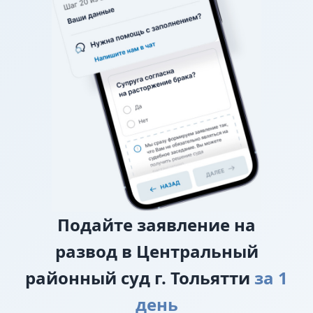
районный суд.
О взыскании алиментов
Если нет соглашения об
уплате алиментов, заверенного у нотариуса, то
требование о взыскании алиментов заявляется в
исковом заявлении о разводе.
О лишении или ограничении родительских
прав
Подайте
заявление на
развод в Центральный
районный суд г. Тольятти
за 1
день