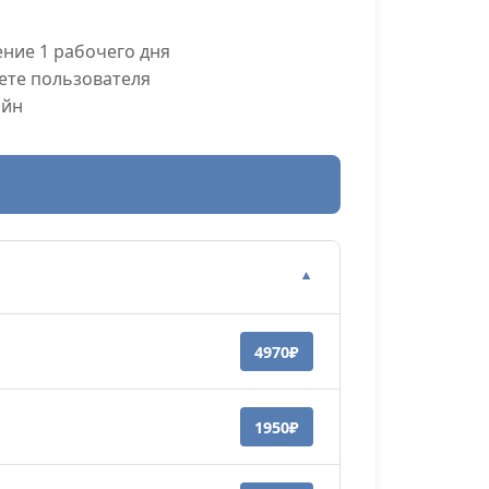
ние 1 рабочего дня
ете пользователя
айн
▼
4970₽
1950₽