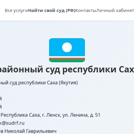
Все услуги
Найти свой суд (РФ)
Контакты
Личный кабинет
айонный суд республики Сах
ый суд республики Саха (Якутия)
й
й
 Республика Саха, г. Ленск, ул. Ленина, д. 51
ak@sudrf.ru
в Николай Гаврильевич