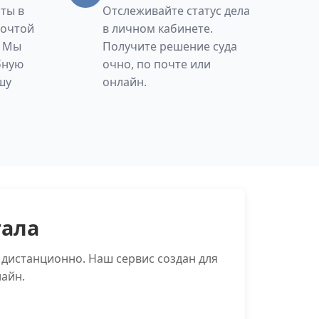
ты в
Отслеживайте статус дела
Почтой
в личном кабинете.
. Мы
Получите решение суда
бную
очно, по почте или
шу
онлайн.
тала
 дистанционно. Наш сервис создан для
айн.