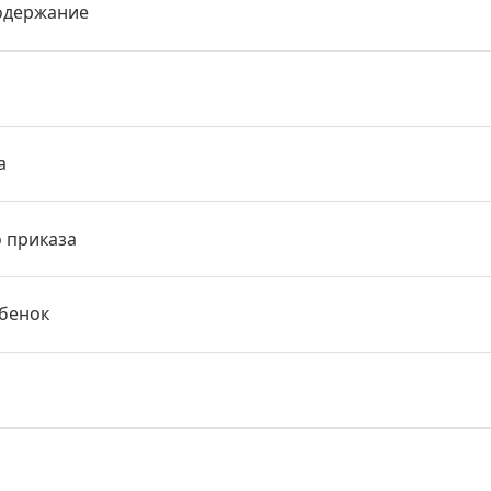
одержание
а
о приказа
ебенок