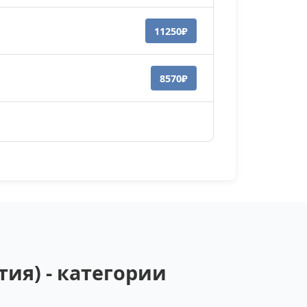
11250₽
8570₽
ия) - категории