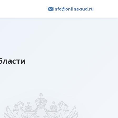
info@online-sud.ru
бласти