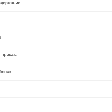
одержание
а
о приказа
ебенок