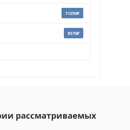
11250₽
8570₽
ории рассматриваемых