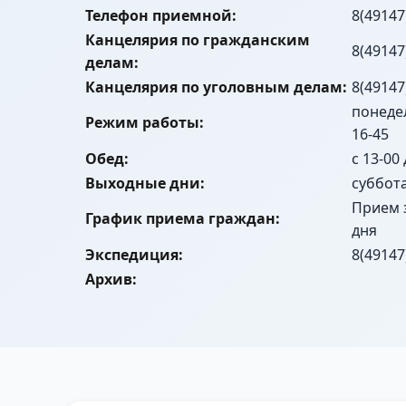
Телефон приемной:
8(49147
Канцелярия по гражданским
8(49147
делам:
Канцелярия по уголовным делам:
8(49147
понедел
Режим работы:
16-45
Обед:
с 13-00
Выходные дни:
суббот
Прием 
График приема граждан:
дня
Экспедиция:
8(49147
Архив: