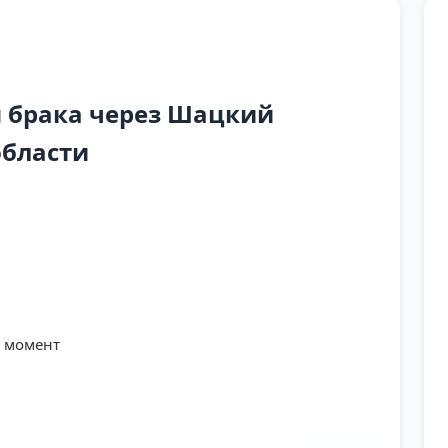
 брака через Шацкий
области
й момент