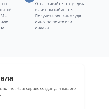
ты в
Отслеживайте статус дела
Почтой
в личном кабинете.
. Мы
Получите решение суда
бную
очно, по почте или
шу
онлайн.
тала
ционно. Наш сервис создан для вашего
.