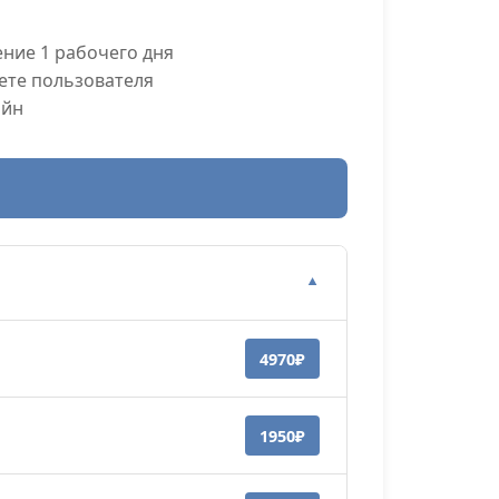
ние 1 рабочего дня
ете пользователя
айн
▼
4970₽
1950₽