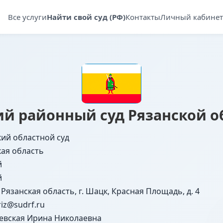
Все услуги
Найти свой суд (РФ)
Контакты
Личный кабинет
й районный суд Рязанской о
кий областной суд
кая область
й
й
 Рязанская область, г. Шацк, Красная Площадь, д. 4
riz@sudrf.ru
евская Ирина Николаевна