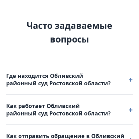
Часто задаваемые
вопросы
Где находится Обливский
+
районный суд Ростовской области?
Обливский районный суд Ростовской области
Как работает Обливский
расположен по адресу: 347140, Ростовская
+
районный суд Ростовской области?
область, ст. Обливская, ул. К. Маркса, д. 38.
Режим работы: понедельник – четверг: с 9-00 до 18-
Как отправить обращение в Обливский
00 пятница: с 9-00 до 16-45. Обеденный перерыв с