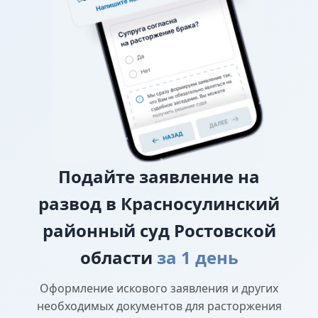
требование о взыскании алиментов заявляется в
исковом заявлении о разводе.
О лишении или ограничении родительских
прав
Подайте
заявление на
развод в Красносулинский
районный суд Ростовской
области
за 1 день
Оформление искового заявления и других
необходимых документов для расторжения