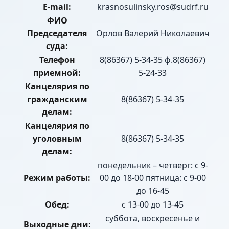
E-mail:
krasnosulinsky.ros@sudrf.ru
ФИО
Председателя
Орлов Валерий Николаевич
суда:
Телефон
8(86367) 5-34-35 ф.8(86367)
приемной:
5-24-33
Канцелярия по
гражданским
8(86367) 5-34-35
делам:
Канцелярия по
уголовным
8(86367) 5-34-35
делам:
понедельник – четверг: с 9-
Режим работы:
00 до 18-00 пятница: с 9-00
до 16-45
Обед:
с 13-00 до 13-45
суббота, воскресенье и
Выходные дни: