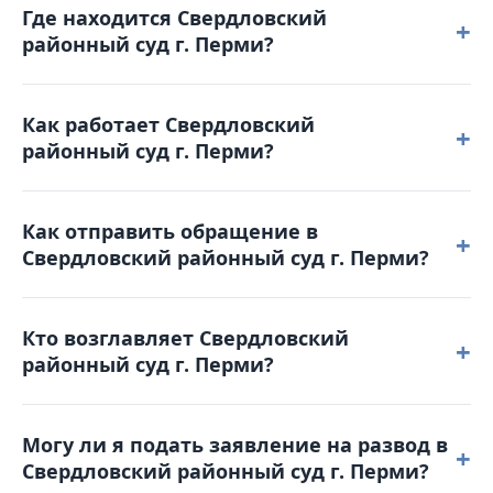
Где находится Свердловский
+
районный суд г. Перми?
Свердловский районный суд г. Перми расположен
Как работает Свердловский
по адресу: 614990, г. Пермь, ул. Героев Хасана, д. 6.
+
районный суд г. Перми?
Режим работы: понедельник – четверг: с 9-00 до 18-
Как отправить обращение в
00 пятница: с 9-00 до 17-00 суббота: с 9-00 до 13-00 .
+
Свердловский районный суд г. Перми?
Обеденный перерыв с 13-00 до 13-48. Выходные
дни: суббота, воскресенье и праздничные дни.
Вы можете позвонить по телефону 8(342) 244-34-23
График приема граждан: Прием заявлений
Кто возглавляет Свердловский
для получения справочной информации или
+
осуществляется в течение рабочего дня.
районный суд г. Перми?
отправить письмо на электронную почту:
sverdlovsky.perm@sudrf.ru или воспользоваться
Председателем является УстименкоАлександр
порталом Online-Sud.ru.
Могу ли я подать заявление на развод в
Александрович.
+
Свердловский районный суд г. Перми?