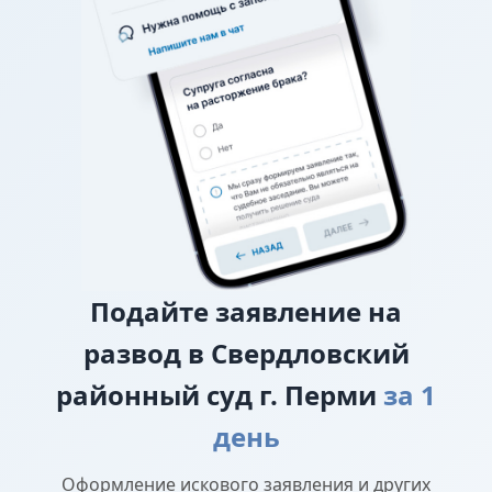
уплате алиментов, заверенного у нотариуса, то
требование о взыскании алиментов заявляется в
исковом заявлении о разводе.
О лишении или ограничении родительских
прав
Подайте
заявление на
развод в Свердловский
районный суд г. Перми
за 1
день
Оформление искового заявления и других