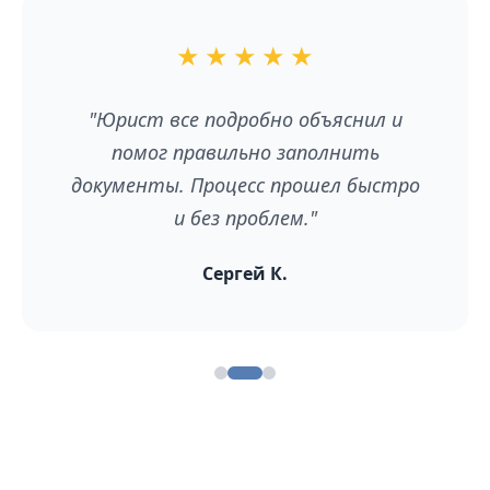
★
★
★
★
★
нил и
"Отличный сервис! Сэкономила
ть
время и нервы. Рекомендую всем, 
быстро
хочет оформить развод без лишн
хлопот."
Елена В.