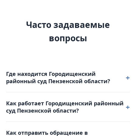
Часто задаваемые
вопросы
Где находится Городищенский
+
районный суд Пензенской области?
Городищенский районный суд Пензенской области
Как работает Городищенский районный
расположен по адресу: 442310, Пензенская
+
суд Пензенской области?
область, г. Городище, ул. Комсомольская, д. 42.
Режим работы: понедельник – четверг: с 9-00 до 18-
Как отправить обращение в
00 пятница: с 9-00 до 16-45. Обеденный перерыв с