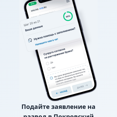
общение. Если вы не можете договориться о
графике (например, в какие дни недели, на сколько
часов, с ночевкой или без), спор разрешает
районный суд.
О взыскании алиментов
Если нет соглашения об
уплате алиментов, заверенного у нотариуса, то
требование о взыскании алиментов заявляется в
исковом заявлении о разводе.
О лишении или ограничении родительских
прав
Подайте
заявление на
развод в Покровский