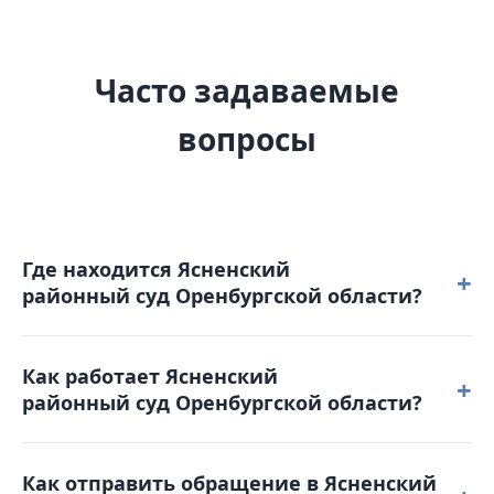
Часто задаваемые
вопросы
Где находится Ясненский
+
районный суд Оренбургской области?
Ясненский районный суд Оренбургской области
Как работает Ясненский
расположен по адресу: 462781,
+
районный суд Оренбургской области?
Оренбургская область, г. Ясный, ул. Северная,
д. 8 А.
Режим работы: понедельник – пятница: с 8-30 до
Как отправить обращение в Ясненский
17-15. Обеденный перерыв с 13-00 до 13-45.