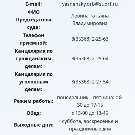
E-mail:
yasnensky.orb@sudrf.ru
ФИО
Левина Татьяна
Председателя
Владимировна
суда:
Телефон
8(35368) 2-25-63
приемной:
Канцелярия по
гражданским
8(35368) 2-29-64
делам:
Канцелярия по
уголовным
8(35368) 2-27-54
делам:
понедельник – пятница: с 8-
Режим работы:
30 до 17-15
Обед:
с 13-00 до 13-45
суббота, воскресенье и
Выходные дни:
праздничные дни