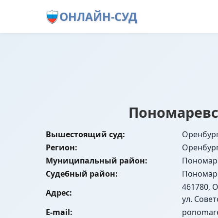
ОНЛАЙН-СУД
Пономаревс
Вышестоящий суд:
Оренбург
Регион:
Оренбург
Муниципальный район:
Пономар
Судебный район:
Пономар
461780, 
Адрес:
ул. Советс
E-mail:
ponomare