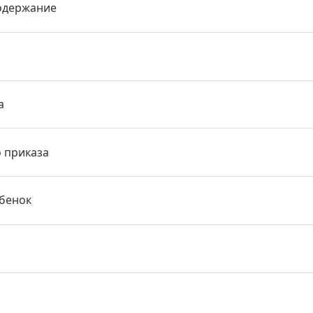
одержание
а
о приказа
ебенок