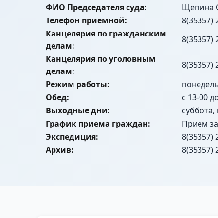
ФИО Председателя суда:
Щепина 
Телефон приемной:
8(35357) 
Канцелярия по гражданским
8(35357) 
делам:
Канцелярия по уголовным
8(35357) 
делам:
Режим работы:
понедельн
Обед:
с 13-00 д
Выходные дни:
суббота,
График приема граждан:
Прием за
Экспедиция:
8(35357) 
Архив:
8(35357) 