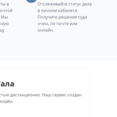
ты в
Отслеживайте статус дела
Почтой
в личном кабинете.
. Мы
Получите решение суда
бную
очно, по почте или
шу
онлайн.
тала
стью дистанционно. Наш сервис создан
нлайн.