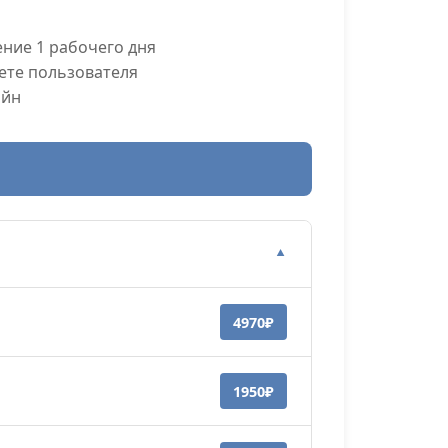
ние 1 рабочего дня
ете пользователя
айн
▼
4970₽
1950₽